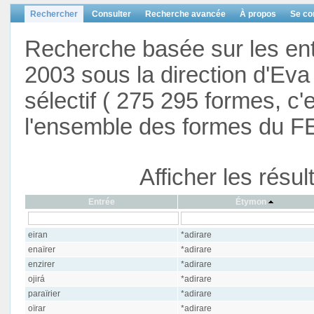
Rechercher
Consulter
Recherche avancée
À propos
Se co
Recherche basée sur les en
2003 sous la direction d'Eva 
sélectif ( 275 295 formes, c'
l'ensemble des formes du F
Afficher les résu
Entrée
Étymon
eiran
*adirare
enaïrer
*adirare
enzirer
*adirare
ojirá
*adirare
paraïrier
*adirare
oïrar
*adirare