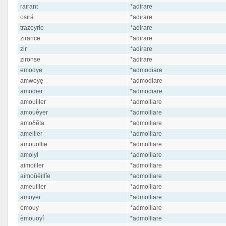
raïrant
*adirare
osirá
*adirare
trazeyrie
*adirare
zirance
*adirare
zir
*adirare
zironse
*adirare
emọdyẹ
*admodiare
amwoyẹ
*admodiare
amodier
*admodiare
amouiller
*admolliare
amouêyer
*admolliare
amoδẽta
*admolliare
ameiller
*admolliare
amouollie
*admolliare
amolyi
*admolliare
aimoiller
*admolliare
aimoŭëillîe
*admolliare
ameuiller
*admolliare
amoyer
*admolliare
èmouy
*admolliare
èmouoyî
*admolliare