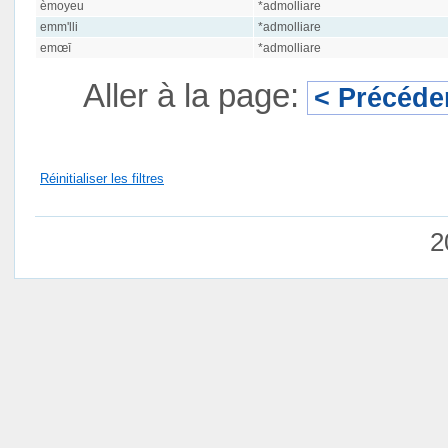
èmoyeu
*admolliare
emm'lli
*admolliare
emœī
*admolliare
Aller à la page:
< Précéde
Réinitialiser les filtres
2