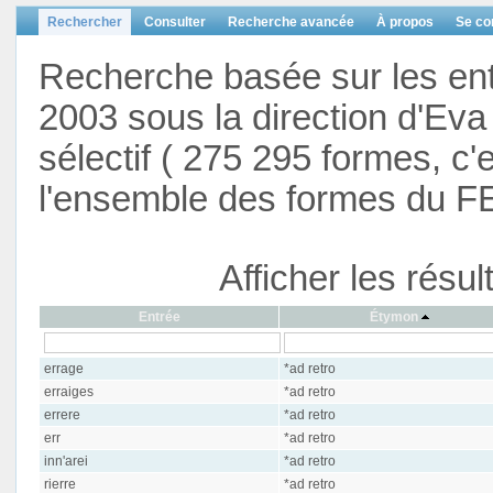
Rechercher
Consulter
Recherche avancée
À propos
Se co
Recherche basée sur les en
2003 sous la direction d'Eva 
sélectif ( 275 295 formes, c'
l'ensemble des formes du F
Afficher les résu
Entrée
Étymon
errage
*ad retro
erraiges
*ad retro
errere
*ad retro
err
*ad retro
inn'arei
*ad retro
rierre
*ad retro