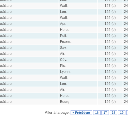
acūtiare
Wall.
127 (a)
24
acūtiare
Lorr.
125 (b)
24
acūtiare
Wall.
125 (b)
24
acūtiare
Apr.
126 (b)
24
acūtiare
Hbret.
125 (b)
24
acūtiare
Poit.
126 (a)
24
acūtiare
Frcomt.
125 (b)
24
acūtiare
Sav.
126 (a)
24
acūtiare
Afr.
126 (b)
24
acūtiare
Cév.
126 (a)
24
acūtiare
Pic.
125 (b)
24
acūtiare
Lyonn.
125 (b)
24
acūtiare
Wall.
125 (b)
24
acūtiare
Lorr.
126 (b)
24
acūtiare
Afr.
125 (b)
24
acūtiare
Hbret.
125 (b)
24
acūtiare
Bourg.
126 (b)
24
Aller à la page:
< Précédent
16
17
18
19