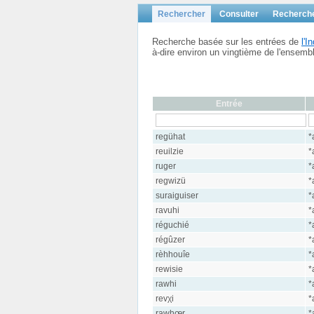
Rechercher
Consulter
Recherch
Recherche basée sur les entrées de
l'
à-dire environ un vingtième de l'ensem
Entrée
regühat
*
reuilzie
*
ruger
*
regwizü
*
suraiguiser
*
ravuhi
*
réguchié
*
régûzer
*
rèhhouîe
*
rewisie
*
rawhi
*
revχi
*
rawhœr
*