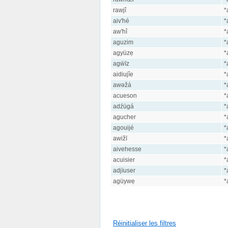
rawjî
*
aiv'hé
*
aw'hî
*
aguzim
*
agyüzẹ
*
agẅīz
*
aidiujîe
*
awəžá
*
acueson
*
adźügá
*
agucher
*
agouijé
*
awižī
*
aivehesse
*
acuisier
*
adjïuser
*
agüywẹ
*
Réinitialiser les filtres