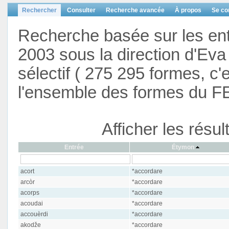
Rechercher
Consulter
Recherche avancée
À propos
Se co
Recherche basée sur les en
2003 sous la direction d'Eva 
sélectif ( 275 295 formes, c'
l'ensemble des formes du F
Afficher les résu
Entrée
Étymon
acort
*accordare
arcòr
*accordare
acorps
*accordare
acoudai
*accordare
accouèrdi
*accordare
akodže
*accordare