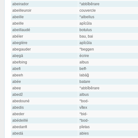
abeirador
*abbĭbĕrare
abeilleuroir
couvercle
abeille
*albellus
abeille
apĭcŭla
abeillaudé
botulus
abéïer
bau, bai
abeglère
apĭcŭla
abegauder
*beggen
abẹgā
écrire
abefoing
albus
abefi
beff-
abeeh
labāǧ
abée
batare
abeẹ
*abbĭbĕrare
abedž
albus
abedouné
*bod-
abedis
vĭtex
abeder
*bid-
abédeillé
*bod-
abedanfi
pĭetas
abedá
abies