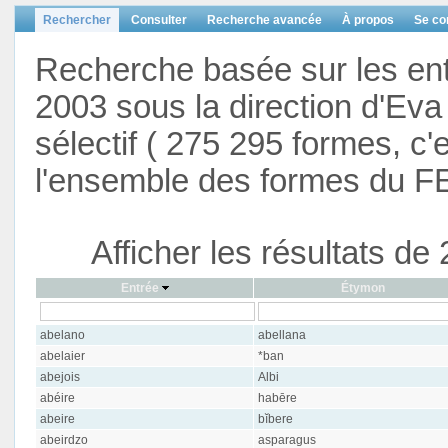
Rechercher
Consulter
Recherche avancée
À propos
Se co
Recherche basée sur les en
2003 sous la direction d'Eva 
sélectif ( 275 295 formes, c'
l'ensemble des formes du F
Afficher les résultats d
Entrée
Étymon
abelano
abellana
abelaier
*ban
abejois
Albi
abéire
habēre
abeire
bĭbere
abeirdzo
asparagus