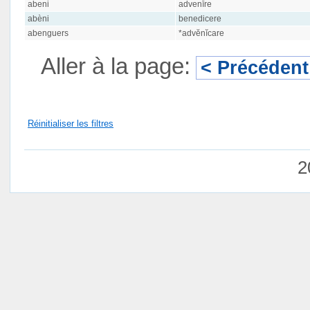
abeni
advenīre
abèni
benedicere
abenguers
*advĕnĭcare
Aller à la page:
< Précédent
Réinitialiser les filtres
2