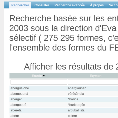
Rechercher
Consulter
Recherche avancée
À propos
Se co
Recherche basée sur les en
2003 sous la direction d'Eva 
sélectif ( 275 295 formes, c'
l'ensemble des formes du F
Afficher les résultats d
Entrée
Étymon
abèrguélõbe
aberglauben
abergougná
vĕrēcŭndia
aberger
*barica
abergeoué
*haribergôn
abëréta
arcuballĭsta
abèrè
colère