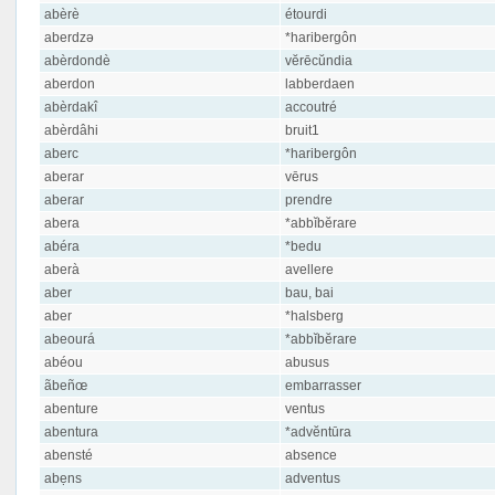
abèrè
étourdi
aberdzə
*haribergôn
abèrdondè
vĕrēcŭndia
aberdon
labberdaen
abèrdakî
accoutré
abèrdâhi
bruit1
aberc
*haribergôn
aberar
vērus
aberar
prendre
abera
*abbĭbĕrare
abéra
*bedu
aberà
avellere
aber
bau, bai
aber
*halsberg
abeourá
*abbĭbĕrare
abéou
abusus
ãbeñœ
embarrasser
abenture
ventus
abentura
*advĕntūra
abensté
absence
abẹns
adventus