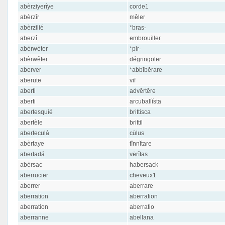
abèrziyerîye
corde1
abèrzîr
mêler
abèrzilié
*bras-
aberzî
embrouiller
abèrwèter
*pir-
abèrwêter
dégringoler
aberver
*abbĭbĕrare
aberute
vif
aberti
advĕrtĕre
aberti
arcuballĭsta
abertesquié
brittisca
abertèle
brittil
aberteculá
cūlus
abèrtaye
tĭnnĭtare
abertadá
vērĭtas
abèrsac
habersack
aberrucier
cheveux1
aberrer
aberrare
aberration
aberration
aberration
aberratio
aberranne
abellana