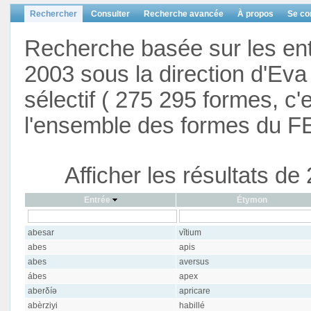
Rechercher
Consulter
Recherche avancée
À propos
Se co
Recherche basée sur les en
2003 sous la direction d'Eva 
sélectif ( 275 295 formes, c'
l'ensemble des formes du F
Afficher les résultats d
Entrée
Étymon
abesar
vĭtium
abes
apis
abes
aversus
ábes
apex
aberδíə
apricare
abèrziyi
habillé