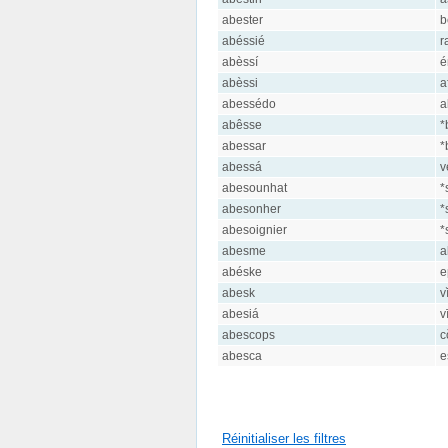
abester
b
abéssié
r
abèssí
é
abèssi
a
abessédo
a
abêsse
*
abessar
*
abessá
v
abesounhat
*
abesonher
*
abesoignier
*
abesme
a
abéske
e
abesk
v
abesiá
v
abescops
c
abesca
e
Réinitialiser les filtres