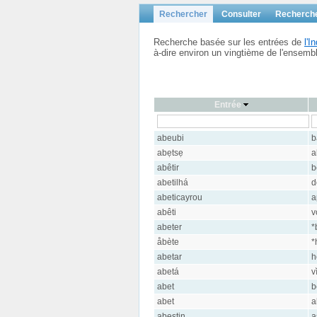
Rechercher
Consulter
Recherch
Recherche basée sur les entrées de
l'
à-dire environ un vingtième de l'ensem
Entrée
abeubi
b
abẹtsẹ
a
abêtir
b
abetilhá
d
abeticayrou
a
abêti
v
abeter
*
åbète
*
abetar
h
abetá
v
abet
b
abet
a
abestin
a