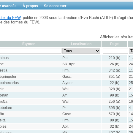
e avancée
À propos
Se connecter
Index du FEW
, publié en 2003 sous la direction d'Eva Buchi (ATILF).Il s'agit d'u
ble des formes du FEW).
Afficher les résult
Étymon
Localisation
Page
albus
Pic.
210 (b)
1:
bc
SR. frpr.
26 (b)
24
estia
Frm.
342 (a)
1:
égringoler
Gasc.
351 (a)
21
pothecarius
Alyonn.
22 (b)
25
oir
Wall.
328 (b)
21
bētan
Afr.
99 (b)
15
hûƀa
Wall.
256 (a)
16
ebetare
Pr.
395 (b)
4:
ĭtta
Gasc.
570 (b)
14
eita
Frm.
89 (b)
15
bies
Apr.
32 (b)
24
sbestos
Mfr.
407 (b)
25