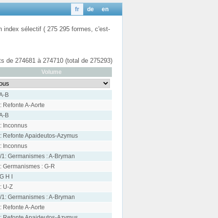
fr
de
en
n index sélectif ( 275 295 formes, c'est-
ats de 274681 à 274710 (total de 275293)
Volume
 A-B
: Refonte A-Aorte
 A-B
: Inconnus
: Refonte Apaideutos-Azymus
: Inconnus
/1: Germanismes : A-Bryman
: Germanismes : G-R
 G H I
: U-Z
/1: Germanismes : A-Bryman
: Refonte A-Aorte
: Refonte Apaideutos-Azymus