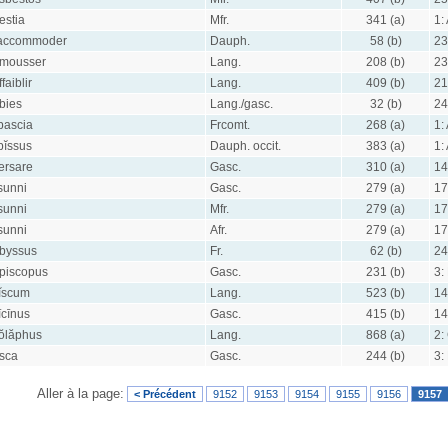
estia
Mfr.
341 (a)
1:
accommoder
Dauph.
58 (b)
23
mousser
Lang.
208 (b)
23
ffaiblir
Lang.
409 (b)
21
bies
Lang./gasc.
32 (b)
24
bascia
Frcomt.
268 (a)
1:
bĭssus
Dauph. occit.
383 (a)
1:
ersare
Gasc.
310 (a)
14
sunni
Gasc.
279 (a)
17
sunni
Mfr.
279 (a)
17
sunni
Afr.
279 (a)
17
byssus
Fr.
62 (b)
24
piscopus
Gasc.
231 (b)
3:
ĭscum
Lang.
523 (b)
14
īcīnus
Gasc.
415 (b)
14
ŏlăphus
Lang.
868 (a)
2:
sca
Gasc.
244 (b)
3:
Aller à la page:
< Précédent
9152
9153
9154
9155
9156
9157