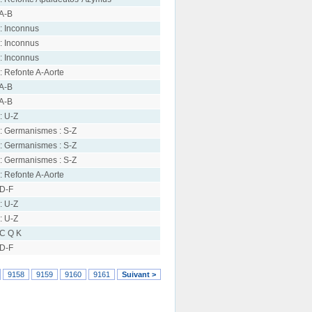
 A-B
: Inconnus
: Inconnus
: Inconnus
: Refonte A-Aorte
 A-B
 A-B
: U-Z
: Germanismes : S-Z
: Germanismes : S-Z
: Germanismes : S-Z
: Refonte A-Aorte
 D-F
: U-Z
: U-Z
 C Q K
 D-F
9158
9159
9160
9161
Suivant >