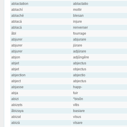
ablactation
ablactatio
ablachí
mollir
ablaché
blesan
ablacá
injure
ablacá
renverser
ãbl
fourrage
abjurer
abjurare
abjurer
jūrare
abjurer
adjūrare
abjon
adjŭngĕre
abjet
abjectus
abjet
objectus
abjection
abjectio
abject
abjectus
abjasse
happ-
abja
fuir
abizi
*bisôn
abizẹts
vītis
ãbizaya
basiare
abizat
vīsus
abizá
vīsare