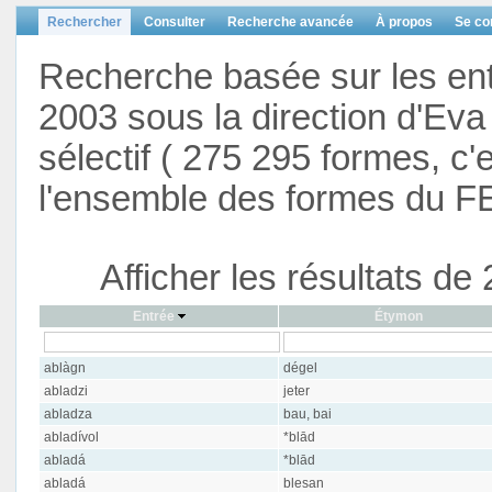
Rechercher
Consulter
Recherche avancée
À propos
Se co
Recherche basée sur les en
2003 sous la direction d'Eva 
sélectif ( 275 295 formes, c'
l'ensemble des formes du F
Afficher les résultats d
Entrée
Étymon
ablàgn
dégel
abladzi
jeter
abladza
bau, bai
abladívol
*blād
abladá
*blād
abladá
blesan