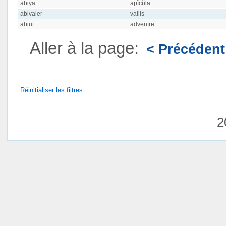
abiya
apĭcŭla
abivaler
vallis
abiut
advenīre
Aller à la page:
< Précédent
Réinitialiser les filtres
2