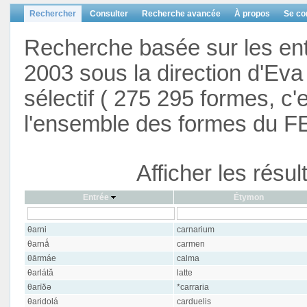
Rechercher
Consulter
Recherche avancée
À propos
Se co
Recherche basée sur les en
2003 sous la direction d'Eva 
sélectif ( 275 295 formes, c'
l'ensemble des formes du F
Afficher les résu
Entrée
Étymon
θarni
carnarium
θarnǻ
carmen
θārmáe
calma
θarlátă
latte
θarīδə
*carraria
θaridolá
carduelis