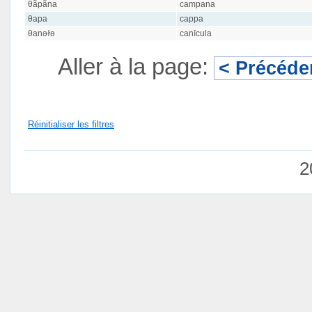
θãpãna
campana
θapa
cappa
θanəɫə
canīcula
Aller à la page:
< Précéde
Réinitialiser les filtres
2