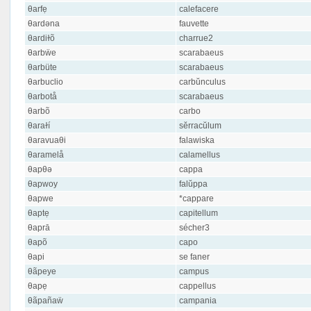
θarfẹ
calefacere
θardəna
fauvette
θardiɫõ
charrue2
θarbẅe
scarabaeus
θarbüte
scarabaeus
θarbuclio
carbŭnculus
θarbotå
scarabaeus
θarbõ
carbo
θaraɫí
sĕrracŭlum
θaravuaθi
falawiska
θaramelå
calamellus
θapθə
cappa
θapwoy
falŭppa
θapwe
*cappare
θaptẹ
capitellum
θaprā
sécher3
θapõ
capo
θapi
se faner
θãpeye
campus
θapẹ
cappellus
θãpañaẅ
campania