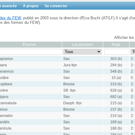
e avancée
À propos
Se connecter
Index du FEW
, publié en 2003 sous la direction d'Eva Buchi (ATILF).Il s'agit d'u
ble des formes du FEW).
Afficher les
Étymon
Localisation
Page
aprarius
Sav.
303 (b)
2:
apra
Jura frpr.
294 (b)
2:
avannus
Sav.
548 (b)
2:
ăctāre
Sav.
15 (a)
5:
captiare
Bresse
319 (b)
2:
lorēre
SR. frpr.
628 (a)
3:
ĭppus
Sav.
692 (a)
2:
cannabula
Dauph. frpr.
215 (a)
2:
anus
Bresse
237 (b)
2:
annabis
Sav.
210 (a)
2:
anālis
Sav.
169 (a)
2:
anīcula
Sav.
188 (b)
2:
anis
Sav.
194 (a)
2: