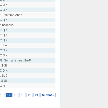
 C Q K
 C Q K
: Refonte A-Aorte
 C Q K
: Inconnus
 C Q K
 C Q K
 C Q K
: Sk-š
 C Q K
 C Q K
/2: Germanismes : Bu-F
: S-Si
 C Q K
: Sk-š
: S-Si
 G H I
16
17
18
19
20
21
Suivant >