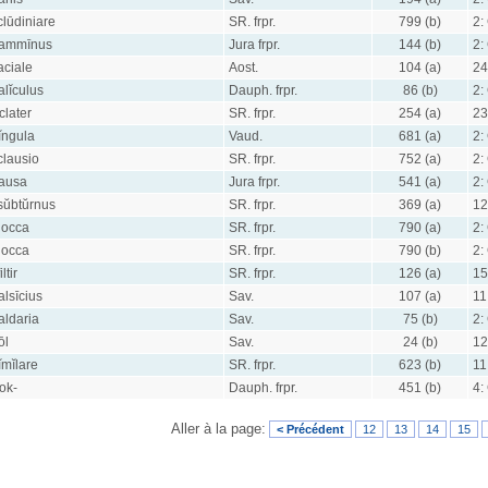
clūdiniare
SR. frpr.
799 (b)
2:
ammīnus
Jura frpr.
144 (b)
2:
aciale
Aost.
104 (a)
24
alĭculus
Dauph. frpr.
86 (b)
2:
clater
SR. frpr.
254 (a)
23
ĭngula
Vaud.
681 (a)
2:
clausio
SR. frpr.
752 (a)
2:
ausa
Jura frpr.
541 (a)
2:
sŭbtŭrnus
SR. frpr.
369 (a)
12
locca
SR. frpr.
790 (a)
2:
locca
SR. frpr.
790 (b)
2:
iltir
SR. frpr.
126 (a)
15
alsīcius
Sav.
107 (a)
11
aldaria
Sav.
75 (b)
2:
ōl
Sav.
24 (b)
12
ĭmĭlare
SR. frpr.
623 (b)
11
ok-
Dauph. frpr.
451 (b)
4:
Aller à la page:
< Précédent
12
13
14
15