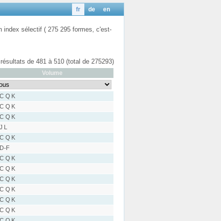
fr
de
en
n index sélectif ( 275 295 formes, c'est-
 résultats de 481 à 510 (total de 275293)
Volume
 C Q K
 C Q K
 C Q K
 J L
 C Q K
 D-F
 C Q K
 C Q K
 C Q K
 C Q K
 C Q K
 C Q K
 C Q K