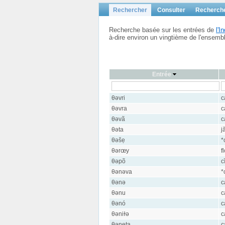
Rechercher
Consulter
Recherch
Recherche basée sur les entrées de
l'
à-dire environ un vingtième de l'ensem
Entrée
θəvri
c
θəvra
c
θəvã
c
θəta
j
θəšẹ
*
θərœy
f
θəpõ
c
θənəva
*
θənə
c
θənu
c
θənó
c
θəniɫə
c
θəneta
c