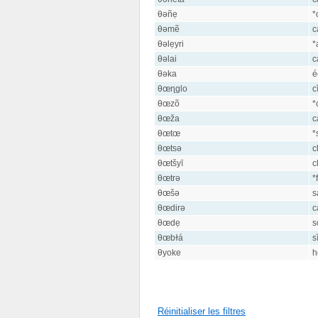
θəñẹ
*
θəmẽ
c
θəlẹyri
*
θəlai
c
θəka
é
θœɳglo
c
θœzõ
*
θœža
c
θœtœ
*
θœtsə
c
θœtšyī
c
θœtrə
*f
θœšə
s
θœdirə
c
θœdẹ
s
θœbɫá
s
θyoke
h
Réinitialiser les filtres