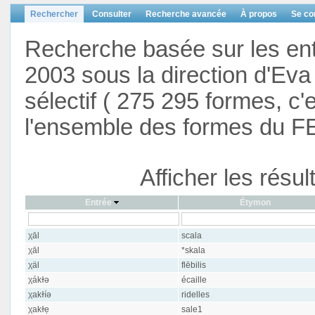
Rechercher
Consulter
Recherche avancée
À propos
Se co
Recherche basée sur les en
2003 sous la direction d'Eva 
sélectif ( 275 295 formes, c'
l'ensemble des formes du F
Afficher les résu
Entrée
Étymon
χāl
scala
χāl
*skala
χäl
flēbilis
χákɫə
écaille
χakɫíə
ridelles
χakɫẹ
sale1