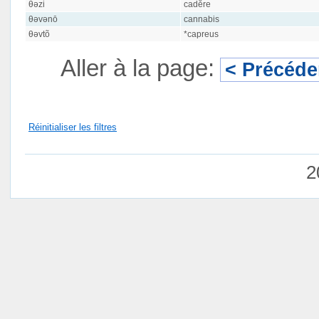
θəzi
cadĕre
θəvənō
cannabis
θəvtõ
*capreus
Aller à la page:
< Précéde
Réinitialiser les filtres
2