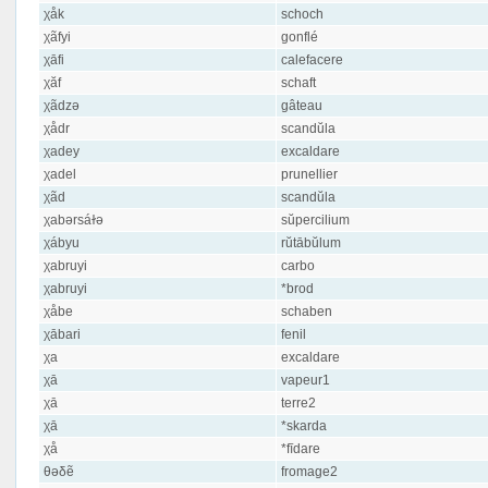
χåk
schoch
χãfyi
gonflé
χāfi
calefacere
χăf
schaft
χãdzə
gâteau
χådr
scandŭla
χadey
excaldare
χadel
prunellier
χãd
scandŭla
χabərsáɫə
sŭpercilium
χábyu
rŭtābŭlum
χabruyi
carbo
χabruyi
*brod
χåbe
schaben
χābari
fenil
χa
excaldare
χā
vapeur1
χā
terre2
χā
*skarda
χå
*fīdare
θəδẽ
fromage2