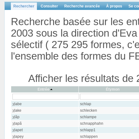
Rechercher
Consulter
Recherche avancée
À propos
Se co
Recherche basée sur les en
2003 sous la direction d'Eva 
sélectif ( 275 295 formes, c'
l'ensemble des formes du F
Afficher les résultats d
Entrée
Étymon
χlabe
schlap
χlake
schlecken
χlãp
schlampe
χlapã
schnapphahn
χlapet
schlapp1
χlapẹy
schlappen