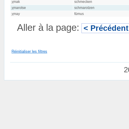
χmak
schmecken
χmarotse
schmarotzen
χmay
fūmus
Aller à la page:
< Précédent
Réinitialiser les filtres
2