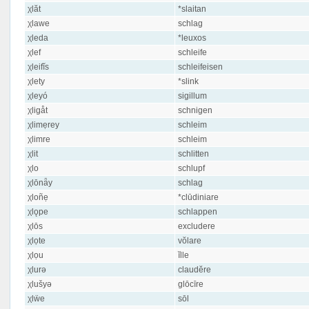
χlăt
*slaitan
χlawe
schlag
χleda
*leuxos
χlef
schleife
χleifĭs
schleifeisen
χlety
*slink
χleyó
sigillum
χligåt
schnigen
χlimẹrey
schleim
χlimre
schleim
χlit
schlitten
χlo
schlupf
χlōnǟy
schlag
χloñẹ
*clūdiniare
χlǫpe
schlappen
χlōs
excludere
χlọte
vŏlare
χlọu
ĭlle
χlurə
claudĕre
χlušyə
glōcīre
χlẅe
sōl