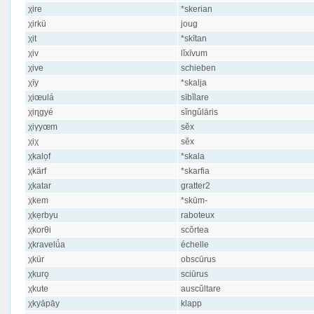
χire
*skerian
χirkü
joug
χit
*skītan
χiv
lĭxīvum
χive
schieben
χīy
*skalja
χiœulá
sībĭlare
χiɳgyé
sĭngŭlāris
χiγyœm
sĕx
χiχ
sĕx
χkalọf
*skala
χkärf
*skarfia
χkatar
gratter2
χkem
*skūm-
χkẹrbyu
raboteux
χkorθi
scŏrtea
χkravelǘa
échelle
χkür
obscūrus
χkurǫ
sciūrus
χkute
auscŭltare
χkyāpāy
klapp