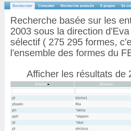
Rechercher
Consulter
Recherche avancée
À propos
Se co
Recherche basée sur les en
2003 sous la direction d'Eva 
sélectif ( 275 295 formes, c'
l'ensemble des formes du F
Afficher les résultats d
Entrée
Étymon
χil
bûche1
χilyado
fīlia
χin
*skina
χiplī
*slippen
χīr
*skar
χīr
sēcūrus