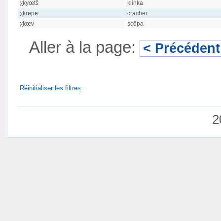
χkyœtš
klinka
χkœpe
cracher
χkœv
scōpa
Aller à la page:
< Précédent
Réinitialiser les filtres
2