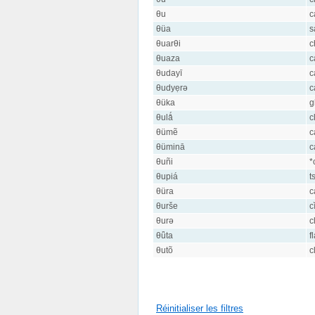
θu
c
θüa
s
θuarθi
c
θuaza
c
θudayī
c
θudyẹrə
c
θüka
g
θulǻ
c
θümẽ
c
θüminā
c
θuñi
*
θupiá
t
θüra
c
θurše
c
θurə
c
θǖta
f
θutõ
c
Réinitialiser les filtres