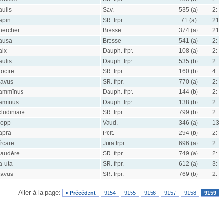
aulis
Sav.
535 (a)
2:
apin
SR. frpr.
71 (a)
21
hercher
Bresse
374 (a)
21
ausa
Bresse
541 (a)
2:
alx
Dauph. frpr.
108 (a)
2:
aulis
Dauph. frpr.
535 (b)
2:
lōcīre
SR. frpr.
160 (b)
4:
lavus
SR. frpr.
770 (a)
2:
ammīnus
Dauph. frpr.
144 (b)
2:
amīnus
Dauph. frpr.
138 (b)
2:
clūdiniare
SR. frpr.
799 (b)
2:
sopp-
Vaud.
346 (a)
13
apra
Poit.
294 (b)
2:
ĭrcāre
Jura frpr.
696 (a)
2:
laudĕre
SR. frpr.
749 (a)
2:
la-uta
SR. frpr.
612 (a)
3:
lavus
SR. frpr.
769 (b)
2:
Aller à la page:
< Précédent
9154
9155
9156
9157
9158
9159