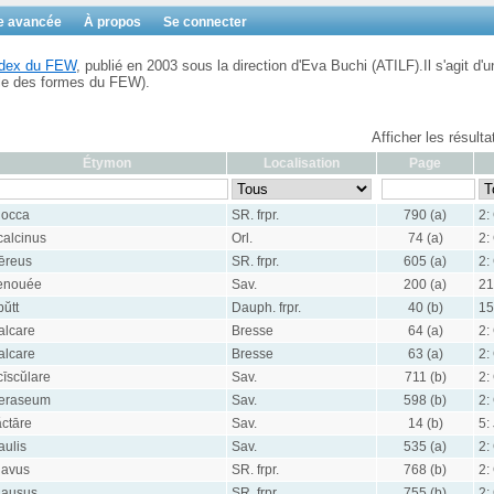
e avancée
À propos
Se connecter
Index du FEW
, publié en 2003 sous la direction d'Eva Buchi (ATILF).Il s'agit d'u
ble des formes du FEW).
Afficher les résult
Étymon
Localisation
Page
locca
SR. frpr.
790 (a)
2:
calcinus
Orl.
74 (a)
2:
ēreus
SR. frpr.
605 (a)
2:
enouée
Sav.
200 (a)
21
bŭtt
Dauph. frpr.
40 (b)
15
alcare
Bresse
64 (a)
2:
alcare
Bresse
63 (a)
2:
cīscŭlare
Sav.
711 (b)
2:
eraseum
Sav.
598 (b)
2:
ăctāre
Sav.
14 (b)
5:
aulis
Sav.
535 (a)
2:
lavus
SR. frpr.
768 (b)
2:
lausus
SR. frpr.
755 (b)
2: