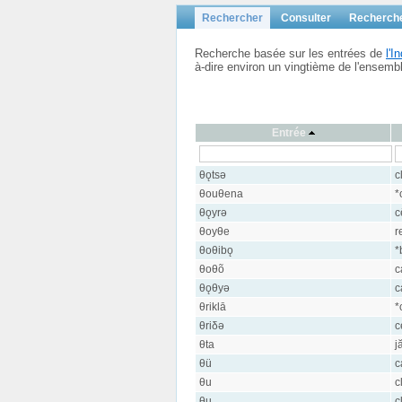
Rechercher
Consulter
Recherch
Recherche basée sur les entrées de
l'
à-dire environ un vingtième de l'ensem
Entrée
θǫtsə
c
θouθena
*
θǫyrə
c
θoyθe
r
θoθibǫ
*
θoθõ
c
θǫθyə
c
θriklā
*
θriδə
c
θta
j
θü
c
θu
c
θu
c