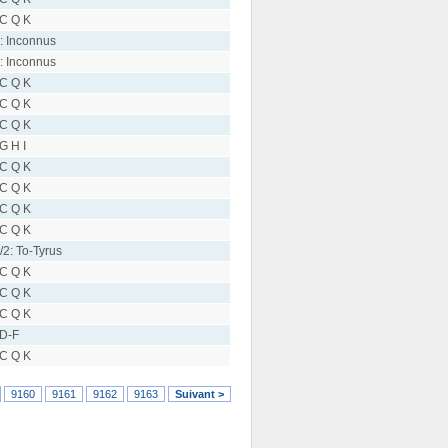
 C Q K
: Inconnus
: Inconnus
 C Q K
 C Q K
 C Q K
 G H I
 C Q K
 C Q K
 C Q K
 C Q K
/2: To-Tyrus
 C Q K
 C Q K
 C Q K
 D-F
 C Q K
9160
9161
9162
9163
Suivant >