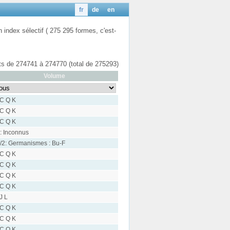
fr
de
en
n index sélectif ( 275 295 formes, c'est-
ats de 274741 à 274770 (total de 275293)
Volume
 C Q K
 C Q K
 C Q K
: Inconnus
/2: Germanismes : Bu-F
 C Q K
 C Q K
 C Q K
 C Q K
 J L
 C Q K
 C Q K
 C Q K