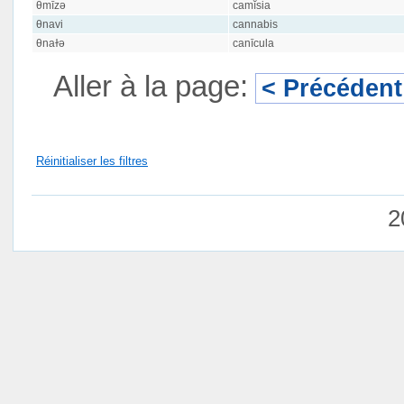
θmīzə
camĭsia
θnavi
cannabis
θnaɫə
canīcula
Aller à la page:
< Précédent
Réinitialiser les filtres
2