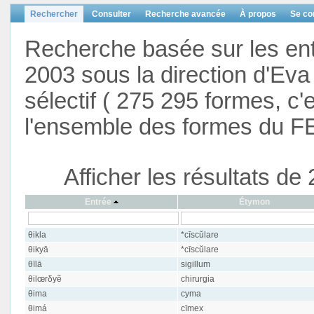
Rechercher
Consulter
Recherche avancée
À propos
Se co
Recherche basée sur les en
2003 sous la direction d'Eva 
sélectif ( 275 295 formes, c'
l'ensemble des formes du F
Afficher les résultats d
Entrée
Étymon
θikla
*cīscŭlare
θikyā
*cīscŭlare
θīlā
sigillum
θilœrδyẽ
chirurgia
θima
cyma
θimá
cīmex