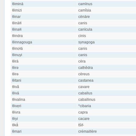
θiminā
camīnus
θimizi
camĭsia
θinar
cēnāre
θināɫi
canis
θinaɫi
canīcula
θindra
cinis
θinnagouga
synagoga
θinoɫā
canis
θinuyi
canis
θirā
cēra
θirə
cathĕdra
θirə
cēreus
θitani
castanea
θivă
cavare
θivá
caballus
θivalina
caballinus
θivẹri
*cibaria
θivra
capra
θiyi
cacare
θkǻ
tšif-
θmari
crémaillère