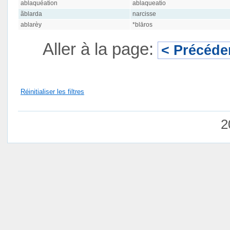
ablaquéation
ablaqueatio
ãblarda
narcisse
ablarèy
*blāros
Aller à la page:
< Précéde
Réinitialiser les filtres
2