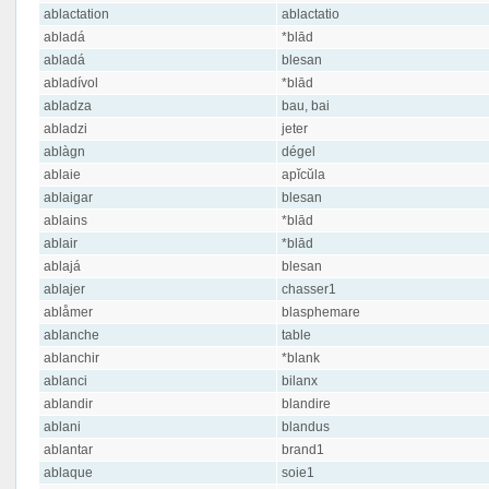
ablactation
ablactatio
abladá
*blād
abladá
blesan
abladívol
*blād
abladza
bau, bai
abladzi
jeter
ablàgn
dégel
ablaie
apĭcŭla
ablaigar
blesan
ablains
*blād
ablair
*blād
ablajá
blesan
ablajer
chasser1
ablåmer
blasphemare
ablanche
table
ablanchir
*blank
ablanci
bilanx
ablandir
blandire
ablani
blandus
ablantar
brand1
ablaque
soie1