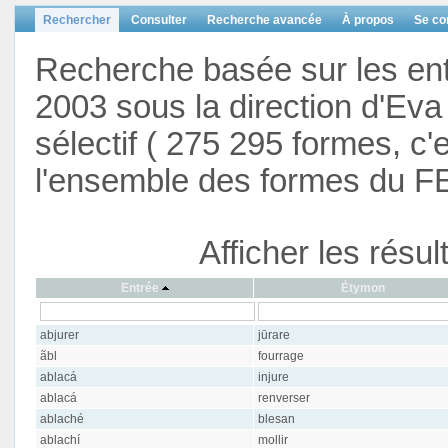
Rechercher
Consulter
Recherche avancée
À propos
Se co
Recherche basée sur les en
2003 sous la direction d'Eva 
sélectif ( 275 295 formes, c'
l'ensemble des formes du F
Afficher les résu
Entrée
Étymon
abjurer
jūrare
ãbl
fourrage
ablacá
injure
ablacá
renverser
ablaché
blesan
ablachí
mollir