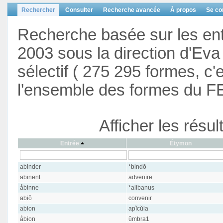
Rechercher
Consulter
Recherche avancée
À propos
Se co
Recherche basée sur les en
2003 sous la direction d'Eva 
sélectif ( 275 295 formes, c'
l'ensemble des formes du F
Afficher les résu
Entrée
Étymon
abinder
*bindō-
abinent
advenīre
åbinne
*alibanus
abiô
convenir
abion
apĭcŭla
åbion
ŭmbra1