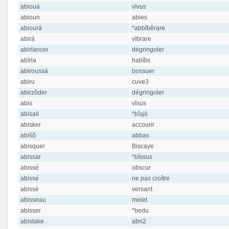
abiouá
vīvus
abioun
abies
abiourá
*abbĭbĕrare
abirá
vībrare
abirlancer
dégringoler
abīrlə
habĭlis
abiroussá
bossuer
abiru
cuve3
abirzôder
dégringoler
abis
vīsus
abisail
*bîsjō
abisker
accourir
abišõ
abbas
abisquer
Biscaye
abissar
*bĭssus
abissé
obscur
abissé
ne pas croître
abissé
versant
abisseau
melet
abisser
*bedu
abistake
abri2