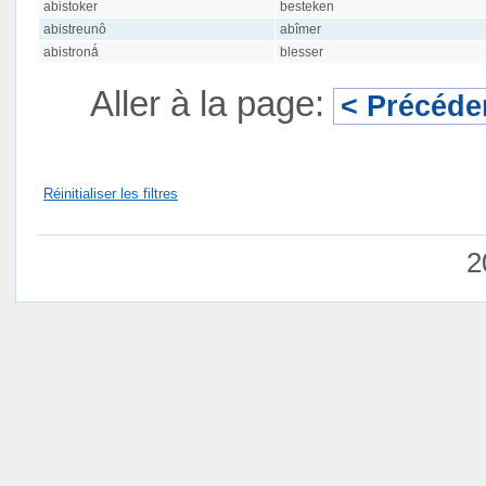
abistoker
besteken
abistreunô
abîmer
abistronǻ
blesser
Aller à la page:
< Précéde
Réinitialiser les filtres
2