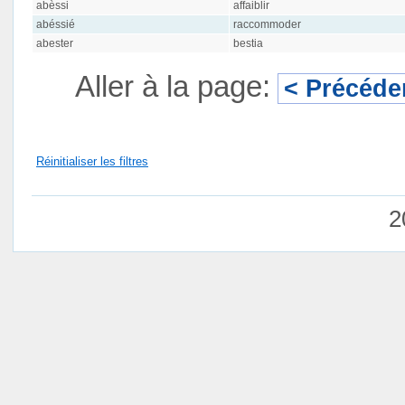
abèssi
affaiblir
abéssié
raccommoder
abester
bestia
Aller à la page:
< Précéde
Réinitialiser les filtres
2