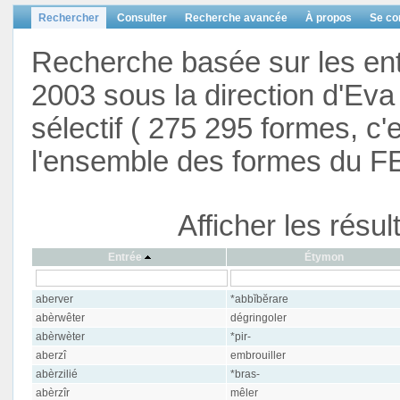
Rechercher
Consulter
Recherche avancée
À propos
Se co
Recherche basée sur les en
2003 sous la direction d'Eva 
sélectif ( 275 295 formes, c'
l'ensemble des formes du F
Afficher les résu
Entrée
Étymon
aberver
*abbĭbĕrare
abèrwêter
dégringoler
abèrwèter
*pir-
aberzî
embrouiller
abèrzilié
*bras-
abèrzîr
mêler