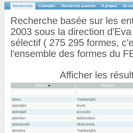
Rechercher
Consulter
Recherche avancée
À propos
Se co
Recherche basée sur les en
2003 sous la direction d'Eva 
sélectif ( 275 295 formes, c'
l'ensemble des formes du F
Afficher les résu
Entrée
Étymon
aberc
*haribergôn
abèrdâhi
bruit1
abèrdakî
accoutré
aberdon
labberdaen
abèrdondè
vĕrēcŭndia
aberdzə
*haribergôn