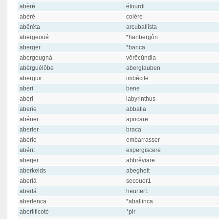
abèrè
étourdi
abèrè
colère
abëréta
arcuballĭsta
abergeoué
*haribergôn
aberger
*barica
abergougná
vĕrēcŭndia
abèrguélõbe
aberglauben
aberguir
imbécile
aberī
bene
abéri
labyrinthus
aberie
abbatia
abérier
apricare
aberier
braca
abério
embarrasser
abérit
expergiscere
aberjer
abbrĕviare
aberkeids
abegheit
aberlá
secouer1
aberlá
heurter1
aberlenca
*aballinca
aberlificoté
*pir-