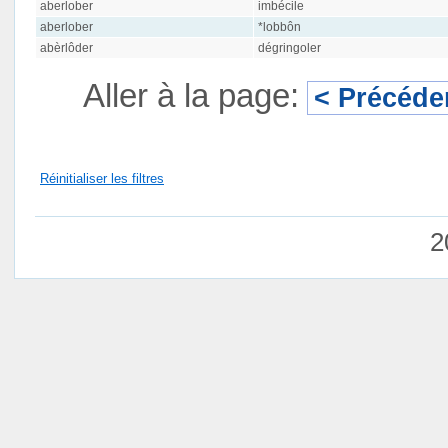
aberlober
imbécile
aberlober
*lobbôn
abèrlôder
dégringoler
Aller à la page:
< Précéde
Réinitialiser les filtres
2