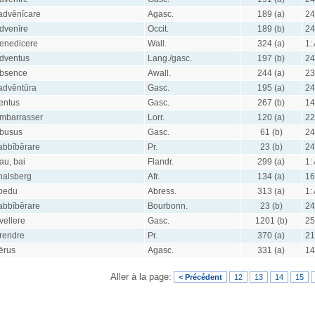
advĕnĭcare
Agasc.
189 (a)
24
dvenīre
Occit.
189 (b)
24
enedicere
Wall.
324 (a)
1:
dventus
Lang./gasc.
197 (b)
24
bsence
Awall.
244 (a)
23
advĕntūra
Gasc.
195 (a)
24
entus
Gasc.
267 (b)
14
mbarrasser
Lorr.
120 (a)
22
busus
Gasc.
61 (b)
24
abbĭbĕrare
Pr.
23 (b)
24
au, bai
Flandr.
299 (a)
1:
halsberg
Afr.
134 (a)
16
bedu
Abress.
313 (a)
1:
abbĭbĕrare
Bourbonn.
23 (b)
24
vellere
Gasc.
1201 (b)
25
rendre
Pr.
370 (a)
21
ērus
Agasc.
331 (a)
14
Aller à la page:
< Précédent
12
13
14
15