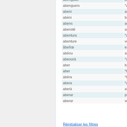
abenguers
*
abeni
a
abèni
b
abẹns
a
abensté
a
abentura
*
abenture
v
ãbeñœ
e
abéou
a
abeourá
*
aber
b
aber
*
abéra
*
abera
*
aberà
a
aberar
p
aberar
v
Réinitialiser les filtres