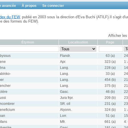
e avancée
À propos
Se connecter
Index du FEW
, publié en 2003 sous la direction d'Eva Buchi (ATILF).Il s'agit d'u
ble des formes du FEW).
Afficher les
Étymon
Localisation
Page
byssus
Flandr.
63 (a)
24
ene
Apr.
323 (a)
1:
ēna
Lang.
228 (a)
14
abinko-
Lang.
33 (a)
24
uer
Lang.
454 (b)
21
encher
Lang.
375 (b)
21
olère
Gasc.
46 (b)
22
ussi
Jura frpr.
209 (b)
23
ncombrer
SR. oïl
231 (a)
23
eneficium
Alyonn.
324 (b)
1:
ban
Lorr.
51 (a)
15
nfans
Mfr.
661 (a)
4:
dvenīre
Gasc.
191 (a)
24