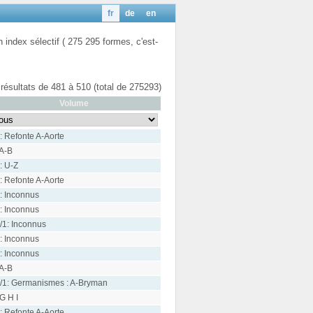
fr
de
en
n index sélectif ( 275 295 formes, c'est-
 résultats de 481 à 510 (total de 275293)
Volume
: Refonte A-Aorte
 A-B
: U-Z
: Refonte A-Aorte
: Inconnus
: Inconnus
/1: Inconnus
: Inconnus
: Inconnus
 A-B
/1: Germanismes : A-Bryman
 G H I
: Refonte A-Aorte