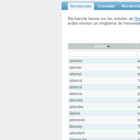
Rechercher
Consulter
Recherch
Recherche basée sur les entrées de
l'
à-dire environ un vingtième de l'ensem
Entrée
abémer
a
abenar
b
abenat
v
abencá
*
abencá
t
abenca
p
abendá
c
abendie
a
ãbẽne
e
abenevis
b
ãbeney
*
abenfant
ĭ
abengude
a