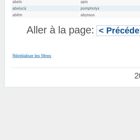
abels
apis
abelucá
pompholyx
abẽm
abyssus
Aller à la page:
< Précéde
Réinitialiser les filtres
2