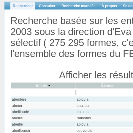
Rechercher
Consulter
Recherche avancée
À propos
Se co
Recherche basée sur les en
2003 sous la direction d'Eva 
sélectif ( 275 295 formes, c'
l'ensemble des formes du F
Afficher les résu
Entrée
Étymon
abeglère
apĭcŭla
abéïer
bau, bai
abeillaudé
botulus
abeille
*albellus
abeille
apĭcŭla
abeilleuroir
couvercle