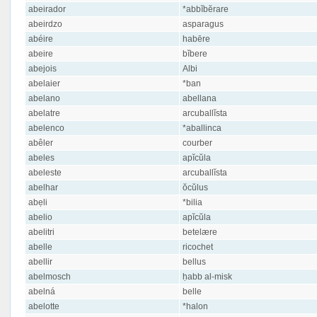
abeirador
*abbĭbĕrare
abeirdzo
asparagus
abéire
habēre
abeire
bĭbere
abejois
Albi
abelaier
*ban
abelano
abellana
abelatre
arcuballĭsta
abelenco
*aballinca
abêler
courber
abeles
apĭcŭla
abeleste
arcuballĭsta
abelhar
ŏcŭlus
abẹli
*bilia
abelio
apĭcŭla
abelitri
betelære
abelle
ricochet
abellir
bellus
abelmosch
ḥabb al-misk
abelná
belle
abelotte
*halon