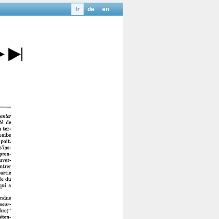
fr
de
en