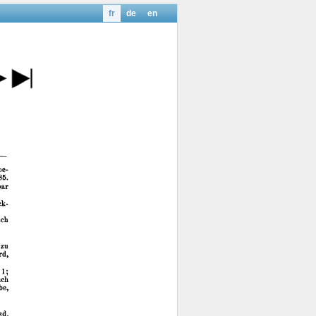
fr
de
en