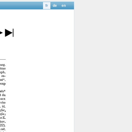
fr
de
en