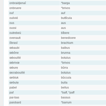
onbraidjenaî
*barga
onbruere
*brivos
ouf
auf
oulivié
buttĭcula
ous
aus
oussi
aus
outrebeü
bĭbere
ovenauti
benedicere
õbrasī
brachium
œbaubi
balbus
œbône
brunna
œbouillé
botulus
œbrivœ
*brivos
œburẹ
bŭrra
œcrabouillé
botulus
œrbluk
bŭccula
œrbulẹ
bulla
pabel
bellus
paf
*baff, *paff
pai-bas
bassus
paiobard
*barrum