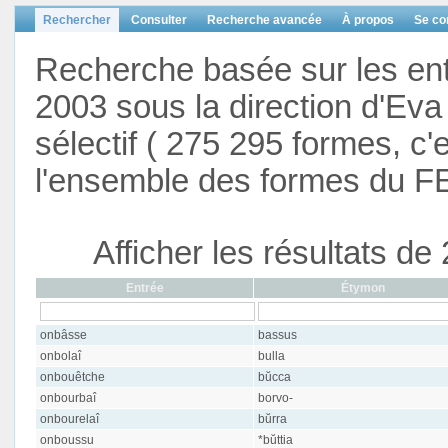
Rechercher
Consulter
Recherche avancée
À propos
Se co
Recherche basée sur les en
2003 sous la direction d'Eva 
sélectif ( 275 295 formes, c'
l'ensemble des formes du F
Afficher les résultats d
Entrée
Étymon
onbâsse
bassus
onbolaî
bulla
onbouêtche
bŭcca
onbourbaî
borvo-
onbourelaî
bŭrra
onboussu
*bŭttia