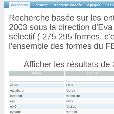
Rechercher
Consulter
Recherche avancée
À propos
Se co
Recherche basée sur les en
2003 sous la direction d'Eva 
sélectif ( 275 295 formes, c'
l'ensemble des formes du F
Afficher les résultats d
Entrée
Étymon
esürõ
assis
étalabordi
*borda
eurbondi
*bombitire
eχlĩ
assis
ẹχɫẽ
*bistlos
eybardọ
*barrum