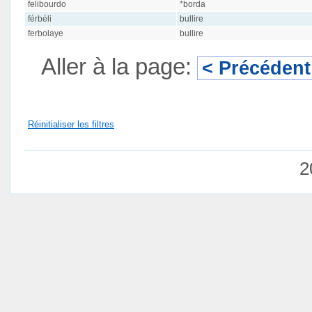
felibourdo
*borda
férbéli
bullire
ferbolaye
bullire
Aller à la page:
< Précédent
Réinitialiser les filtres
2