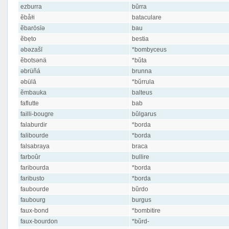
ezburra
bŭrra
ẽbåɫi
bataculare
ẽbarōsīə
bau
ẽbẹto
bestia
əbəzašī
*bombyceus
ẽbotsənä
*bŭta
əbrüñá
brunna
əbülā
*bŭrrula
ẽmbauka
balteus
faflutte
bab
failli-bougre
bŭlgarus
falaburdir
*borda
falibourde
*borda
falsabraya
braca
farboûr
bullire
faribourda
*borda
faribusto
*borda
faubourde
bŭrdo
faubourg
burgus
faux-bond
*bombitire
faux-bourdon
*bŭrd-