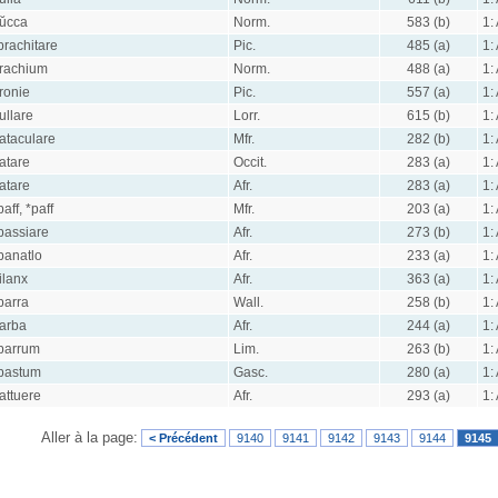
ŭcca
Norm.
583 (b)
1:
brachitare
Pic.
485 (a)
1:
rachium
Norm.
488 (a)
1:
ronie
Pic.
557 (a)
1:
ullare
Lorr.
615 (b)
1:
ataculare
Mfr.
282 (b)
1:
atare
Occit.
283 (a)
1:
atare
Afr.
283 (a)
1:
baff, *paff
Mfr.
203 (a)
1:
bassiare
Afr.
273 (b)
1:
banatlo
Afr.
233 (a)
1:
ilanx
Afr.
363 (a)
1:
barra
Wall.
258 (b)
1:
arba
Afr.
244 (a)
1:
barrum
Lim.
263 (b)
1:
bastum
Gasc.
280 (a)
1:
attuere
Afr.
293 (a)
1:
Aller à la page:
< Précédent
9140
9141
9142
9143
9144
9145