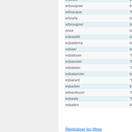
erbouquier
b
erbracque
*
erbrašẹ
b
erbrougner
b
ẹrvoi
b
esbaaillé
b
esbaderna
b
esbaer
b
esbafouer
*
esbaissier
*
esbalaier
*
esbalancier
b
esbarant
*
esbarber
b
esbardouzir
*
esbasta
*
esbateis
b
Réinitialiser les filtres