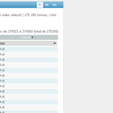
fr
de
en
n index sélectif ( 275 295 formes, c'est-
ats de 274321 à 274350 (total de 275293)
Volume
 A-B
 A-B
 A-B
 A-B
 A-B
 A-B
 A-B
 A-B
 A-B
 A-B
 A-B
 A-B
 A-B