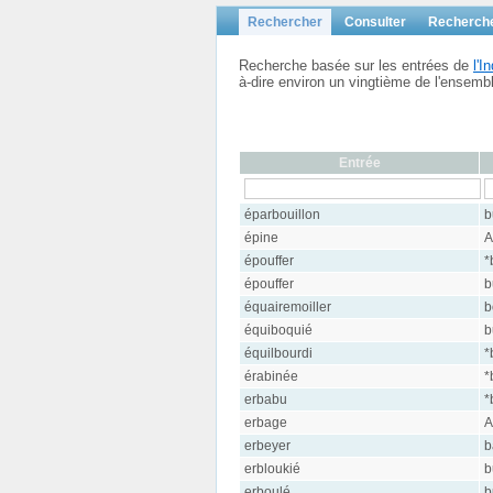
Rechercher
Consulter
Recherch
Recherche basée sur les entrées de
l'
à-dire environ un vingtième de l'ensem
Entrée
éparbouillon
b
épine
A
épouffer
*
épouffer
b
équairemoiller
b
équiboquié
b
équilbourdi
*
érabinée
*
erbabu
*
erbage
A
erbeyer
b
erbloukié
b
erboulé
b