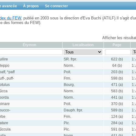
e avancée
À propos
Se connecter
Index du FEW
, publié en 2003 sous la direction d'Eva Buchi (ATILF).Il s'agit d'u
ble des formes du FEW).
Afficher les résult
Étymon
Localisation
Page
ullire
SR. frpr.
622 (b)
1:
leppo
Norm.
64 (b)
1:
baff, *paff
Poit.
203 (b)
1:
uff-, puff-
Frm.
598 (b)
1:
otulus
Bourg.
471 (a)
1:
ŭcca
Norm.
583 (b)
1:
borda
Norm.
441 (a)
1:
binare
Poit.
370 (b)
1:
bucco-
Dauph. frpr.
589 (b)
1:
rbe
Frm.
124 (a)
1:
atare
Pic.
284 (a)
1:
ŭccula
Pic.
591 (b)
1:
ulla
Norm.
611 (b)
1: