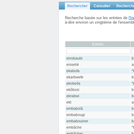
Rechercher
Consulter
Recherch
Recherche basée sur les entrées de
l'
à-dire environ un vingtième de l'ensem
Entrée
einsbaubi
b
eisselié
a
ẹkabufa
*
ẹkarbwefe
b
ẹkobẹšẹ
*
ekõbosi
b
ẹkrabwi
b
ekt
a
embabolâ
b
embabougi
b
embabouiner
b
embâche
*
embâcher
b