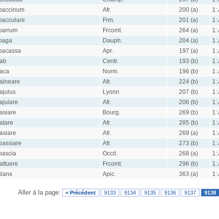
baccinum
Afr.
200 (a)
1:
bacculare
Frm.
201 (a)
1:
barrum
Frcomt.
264 (a)
1:
baga
Dauph.
204 (a)
1:
bacassa
Apr.
197 (a)
1:
ab
Centr.
193 (b)
1:
aca
Norm.
196 (b)
1:
alneare
Afr.
224 (b)
1:
ajulus
Lyonn.
207 (b)
1:
ajulare
Afr.
206 (b)
1:
asiare
Bourg.
269 (b)
1:
atare
Afr.
285 (b)
1:
asiare
Afr.
269 (a)
1:
bassiare
Afr.
273 (b)
1:
bascia
Occit.
268 (a)
1:
attuere
Frcomt.
296 (b)
1:
ilanx
Apic.
363 (a)
1:
Aller à la page:
< Précédent
9133
9134
9135
9136
9137
9138