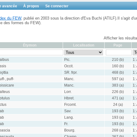
e avancée
À propos
Se connecter
Index du FEW
, publié en 2003 sous la direction d'Eva Buchi (ATILF).Il s'agit d'u
ble des formes du FEW).
Afficher les résul
Étymon
Localisation
Page
albus
Pic.
210 (b)
1:
ssis
Occit.
160 (b)
1:
bǫttia
SR. frpr.
468 (b)
1:
uff-, puff-
Manc.
597 (a)
1:
bissicare
Manc.
383 (a)
1:
alteus
Lorr.
226 (b)
1:
otulus
Hbret.
471 (a)
1:
ctus
Frcomt.
24 (a)
1:
ab
Sav.
193 (b)
1:
ab
Lang.
193 (a)
1:
ab
Fr.
193 (b)
1:
bascia
Bourg.
268 (a)
1:
ascauda
Champ.
267 (b)
1: