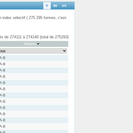
fr
de
en
n index sélectif ( 275 295 formes, c'est-
tats de 274111 à 274140 (total de 275293)
Volume
 A-B
 A-B
 A-B
 A-B
 A-B
 A-B
 A-B
 A-B
 A-B
 A-B
 A-B
 A-B
 A-B