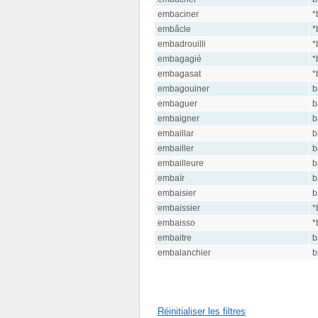
embaciner
*
embâcle
*
embadrouilli
*
embagagié
*
embagasat
*
embagouiner
b
embaguer
b
embaigner
b
embaillar
b
embailler
b
embailleure
b
embaïr
b
embaisier
b
embaissier
*
embaisso
*
embaitre
b
embalanchier
b
Réinitialiser les filtres