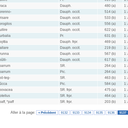
raca
Dauph.
480 (a)
1:
brenno-
Dauph. occit.
514 (a)
1:
risare
Dauph. occit.
533 (b)
1:
brogilos
Dauph. occit.
556 (a)
1:
ullire
Dauph. occit.
622 (a)
1:
urbalia
Pr.
631 (b)
1:
bǫttia
Dauph. frpr.
469 (a)
1:
allare
Dauph. occit.
219 (b)
1:
runna
Dauph. occit.
567 (b)
1:
bŭlli-
Dauph. occit.
617 (b)
1:
barrum
SR.
264 (a)
1:
barrum
Pic.
264 (a)
1:
bō-teg-
SR.
463 (b)
1:
ŭcca
Pic.
584 (a)
1:
bovacea
SR. frpr.
475 (a)
1:
otellus
SR. frpr.
464 (a)
1:
baff, *paff
SR. frpr.
203 (b)
1:
Aller à la page:
< Précédent
9132
9133
9134
9135
9136
9137