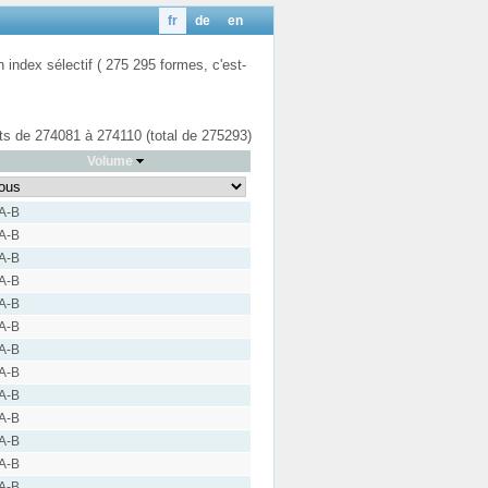
fr
de
en
n index sélectif ( 275 295 formes, c'est-
ats de 274081 à 274110 (total de 275293)
Volume
 A-B
 A-B
 A-B
 A-B
 A-B
 A-B
 A-B
 A-B
 A-B
 A-B
 A-B
 A-B
 A-B