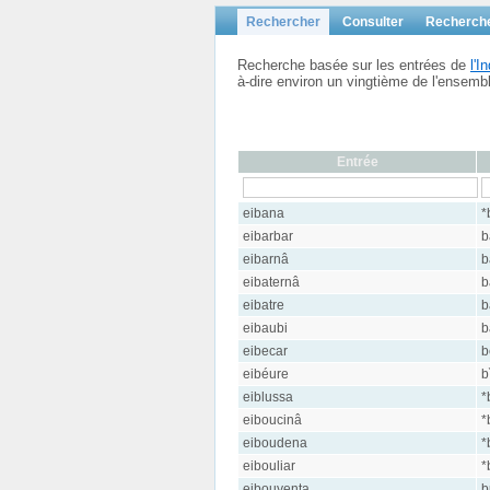
Rechercher
Consulter
Recherch
Recherche basée sur les entrées de
l'
à-dire environ un vingtième de l'ensem
Entrée
eibana
*
eibarbar
b
eibarnâ
b
eibaternâ
b
eibatre
b
eibaubi
b
eibecar
b
eibéure
b
eiblussa
*
eiboucinâ
*
eiboudena
*
eibouliar
*
eibouyenta
b