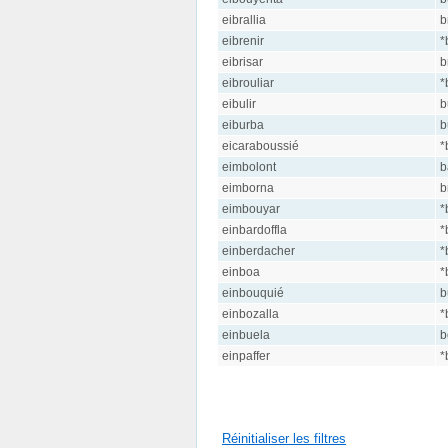
eibrallia
b
eibrenir
*
eibrisar
b
eibrouliar
*
eibulir
b
eiburba
b
eicaraboussié
*
eimbolont
b
eimborna
b
eimbouyar
*
einbardoffla
*
einberdacher
*
einboa
*
einbouquié
b
einbozalla
*
einbuela
b
einpaffer
*
Réinitialiser les filtres