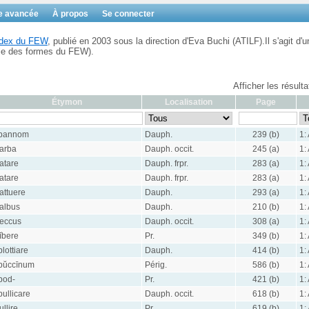
e avancée
À propos
Se connecter
Index du FEW
, publié en 2003 sous la direction d'Eva Buchi (ATILF).Il s'agit d'u
ble des formes du FEW).
Afficher les résult
Étymon
Localisation
Page
bannom
Dauph.
239 (b)
1:
arba
Dauph. occit.
245 (a)
1:
atare
Dauph. frpr.
283 (a)
1:
atare
Dauph. frpr.
283 (a)
1:
attuere
Dauph.
293 (a)
1:
albus
Dauph.
210 (b)
1:
eccus
Dauph. occit.
308 (a)
1:
ĭbere
Pr.
349 (b)
1:
blottiare
Dauph.
414 (b)
1:
bŭccīnum
Périg.
586 (b)
1:
bod-
Pr.
421 (b)
1:
bullicare
Dauph. occit.
618 (b)
1:
ullire
Pr.
619 (b)
1: