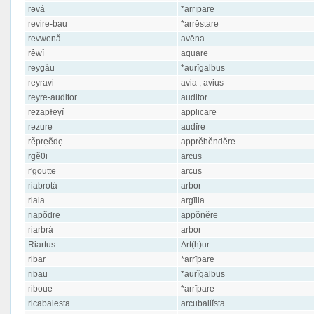
rəvá
*arrīpare
revire-bau
*arrĕstare
revwenå
avēna
rêwî
aquare
reygáu
*aurĭgalbus
reyravi
avia ; avius
reyre-auditor
auditor
rẹzapɫẹyí
applicare
rəzure
audīre
rẽprẹẽdẹ
apprĕhĕndĕre
rgẽθi
arcus
r'goutte
arcus
riabrotá
arbor
riala
argīlla
riapõdre
appŏnĕre
riarbrá
arbor
Riartus
Art(h)ur
ribar
*arrīpare
ribau
*aurĭgalbus
riboue
*arrīpare
ricabalesta
arcuballĭsta