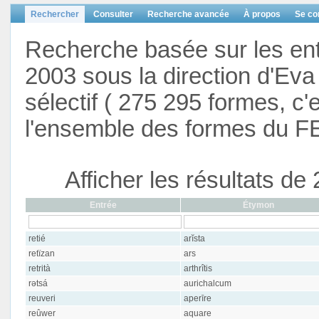
Rechercher
Consulter
Recherche avancée
À propos
Se co
Recherche basée sur les en
2003 sous la direction d'Eva 
sélectif ( 275 295 formes, c'
l'ensemble des formes du F
Afficher les résultats d
Entrée
Étymon
retié
arĭsta
retïzan
ars
retrità
arthrîtis
rətsá
aurichalcum
reuveri
aperīre
reûwer
aquare