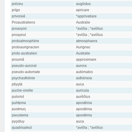
prézeu
augŭstus
prígo
apricare
privoisié
*apprivatiare
Proaustraliens
Australie
proavyon
*aviŏla ; *aviŏlus
proayeul
*aviŏla ; *aviŏlus
protoatmosphère
atmosphaera
protoaurignacien
Aurignac
proto-australien
Australie
proumâ
approximare
pseudo-auroral
aurora
pseudo-automate
autómatos
psychasthénie
asthéneia
ptiyǫtā
auca
puche-oreille
auricula
puloriot
aurĕŏlus
puhtẹmə
apostēma
pustmuɳ
apostēma
pwustəma
apostēma
pyǫdluy
auca
quadrisaïeul
*aviŏla ; *aviŏlus