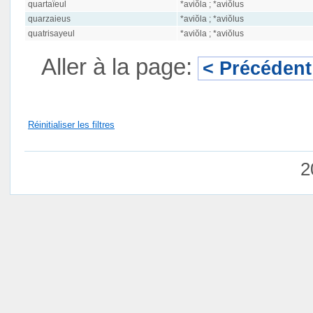
quartaïeul
*aviŏla ; *aviŏlus
quarzaieus
*aviŏla ; *aviŏlus
quatrisayeul
*aviŏla ; *aviŏlus
Aller à la page:
< Précédent
Réinitialiser les filtres
2