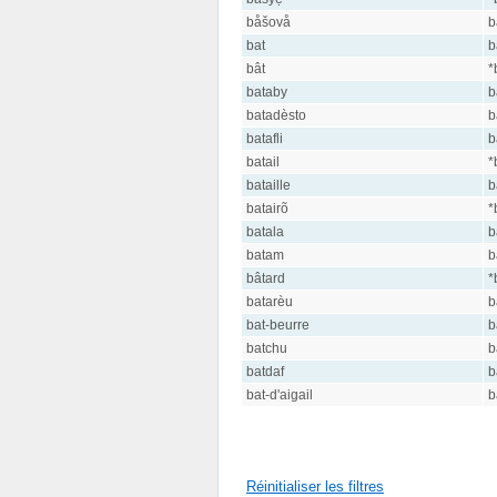
båšovå
b
bat
b
bât
*
bataby
b
batadèsto
b
batafli
b
batail
*
bataille
b
batairõ
*
batala
b
batam
b
bâtard
*
batarèu
b
bat-beurre
b
batchu
b
batdaf
b
bat-d'aigail
b
Réinitialiser les filtres