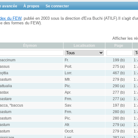
e avancée
À propos
Se connecter
Index du FEW
, publié en 2003 sous la direction d'Eva Buchi (ATILF).Il s'agit d'u
ble des formes du FEW).
Afficher les r
Étymon
Localisation
Page
baccinum
Fr.
199 (b)
1:
assus
Poit.
275 (a)
1:
bǫttia
Lorr.
467 (b)
1:
bastum
Mfr.
279 (b)
1:
attualia
Pic.
290 (a)
1:
astax
Apr.
277 (b)
1:
bastare
Frm.
277 (a)
1:
acca, *baccus
Sav.
197 (b)
1:
bastum
Frm.
280 (b)
1:
bastum
Pic.
280 (b)
1:
astum
Afr.
279 (a)
1:
astum
Occit.
279 (b)
1:
bissicare
Lorr.
382 (a)
1: