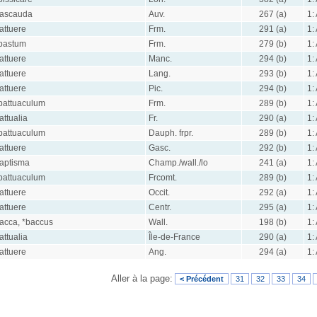
ascauda
Auv.
267 (a)
1:
attuere
Frm.
291 (a)
1:
bastum
Frm.
279 (b)
1:
attuere
Manc.
294 (b)
1:
attuere
Lang.
293 (b)
1:
attuere
Pic.
294 (b)
1:
battuaculum
Frm.
289 (b)
1:
attualia
Fr.
290 (a)
1:
battuaculum
Dauph. frpr.
289 (b)
1:
attuere
Gasc.
292 (b)
1:
aptisma
Champ./wall./lo
241 (a)
1:
battuaculum
Frcomt.
289 (b)
1:
attuere
Occit.
292 (a)
1:
attuere
Centr.
295 (a)
1:
acca, *baccus
Wall.
198 (b)
1:
attualia
Île-de-France
290 (a)
1:
attuere
Ang.
294 (a)
1:
Aller à la page:
< Précédent
31
32
33
34