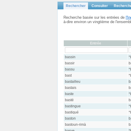
Rechercher
Consulter
Recherch
Recherche basée sur les entrées de
l'
à-dire environ un vingtième de l'ensem
Entrée
bassin
*
bassir
b
bassu
*
bast
*
bastailleu
b
bastais
b
baste
*
basté
b
bastingue
*
bastiqué
*
baston
b
bastoun-rimà
b
basyẹ
*