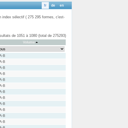
fr
de
en
n index sélectif ( 275 295 formes, c'est-
ésultats de 1051 à 1080 (total de 275293)
Volume
 A-B
 A-B
 A-B
 A-B
 A-B
 A-B
 A-B
 A-B
 A-B
 A-B
 A-B
 A-B
 A-B