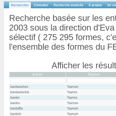
Rechercher
Consulter
Recherche avancée
À propos
Se co
Recherche basée sur les en
2003 sous la direction d'Eva 
sélectif ( 275 295 formes, c'
l'ensemble des formes du F
Afficher les résu
Entrée
Étymon
bardaraches
*barrum
bardaxherèïe
*barros
barder
*barros
bardoc
*barrum
bardoffla
*barrum
bardoiri
*barrum