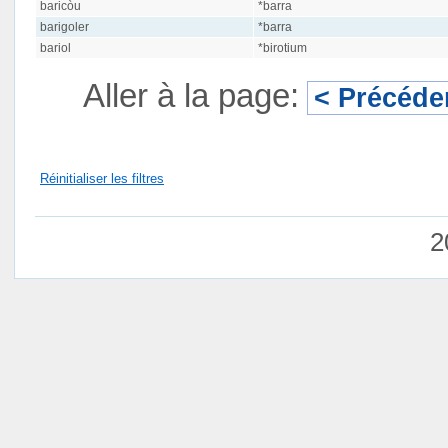
baricòu
*barra
barigoler
*barra
bariol
*birotium
Aller à la page:
< Précéde
Réinitialiser les filtres
2