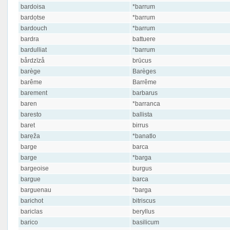
bardoisa
*barrum
bardọtse
*barrum
bardouch
*barrum
bardra
battuere
bardulliat
*barrum
bårdzīzå
brūcus
barège
Barèges
barême
Barrême
barement
barbarus
baren
*barranca
baresto
ballista
baret
birrus
barẹža
*banatlo
barge
barca
barge
*barga
bargeoise
burgus
bargue
barca
barguenau
*barga
barichot
bitriscus
bariclas
beryllus
barico
basilicum