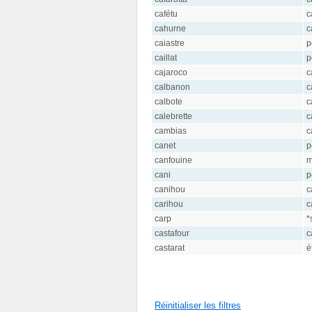
cafétu
c
cahurne
c
caiastre
p
caillat
p
cajaroco
c
calbanon
c
calbote
c
calebrette
c
cambias
c
canet
p
canfouine
m
cani
p
canihou
c
carihou
c
carp
*
castafour
c
castarat
é
Réinitialiser les filtres