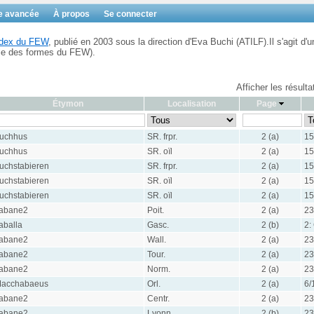
e avancée
À propos
Se connecter
Index du FEW
, publié en 2003 sous la direction d'Eva Buchi (ATILF).Il s'agit d'u
ble des formes du FEW).
Afficher les résult
Étymon
Localisation
Page
uchhus
SR. frpr.
2 (a)
15
uchhus
SR. oïl
2 (a)
15
uchstabieren
SR. frpr.
2 (a)
15
uchstabieren
SR. oïl
2 (a)
15
uchstabieren
SR. oïl
2 (a)
15
abane2
Poit.
2 (a)
23
aballa
Gasc.
2 (b)
2:
abane2
Wall.
2 (a)
23
abane2
Tour.
2 (a)
23
abane2
Norm.
2 (a)
23
acchabaeus
Orl.
2 (a)
6/
abane2
Centr.
2 (a)
23
abane2
Lyonn.
2 (b)
23