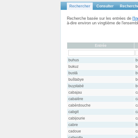
Rechercher
Consulter
Recherch
Recherche basée sur les entrées de
l'
à-dire environ un vingtième de l'ensem
Entrée
buhus
b
bukuz
b
bustā
b
buštabye
b
buχstabé
b
cabajau
c
cabalère
c
cabèrdouche
c
cabgit
c
cabijourie
c
cabre
M
cadoue
c
cafarotta
c