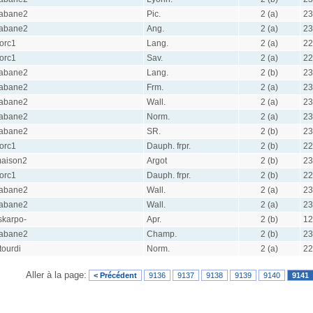
abane2
Pic.
2 (a)
23
abane2
Ang.
2 (a)
23
orc1
Lang.
2 (a)
22
orc1
Sav.
2 (a)
22
abane2
Lang.
2 (b)
23
abane2
Frm.
2 (a)
23
abane2
Wall.
2 (a)
23
abane2
Norm.
2 (a)
23
abane2
SR.
2 (b)
23
orc1
Dauph. frpr.
2 (b)
22
aison2
Argot
2 (b)
23
orc1
Dauph. frpr.
2 (b)
22
abane2
Wall.
2 (a)
23
abane2
Wall.
2 (a)
23
skarpo-
Apr.
2 (b)
12
abane2
Champ.
2 (b)
23
tourdi
Norm.
2 (a)
22
Aller à la page:
< Précédent
9136
9137
9138
9139
9140
9141