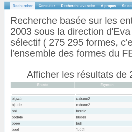
Rechercher
Consulter
Recherche avancée
À propos
Se co
Recherche basée sur les en
2003 sous la direction d'Eva 
sélectif ( 275 295 formes, c'
l'ensemble des formes du F
Afficher les résultats d
Entrée
Étymon
bigwän
cabane2
bijude
cabane2
bni
bernic
bǫdəle
budeli
boée
bûh
boel
*búđil