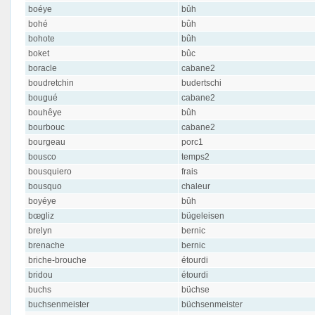
boéye
bûh
bohé
bûh
bohote
bûh
boket
bûc
boracle
cabane2
boudretchin
budertschi
bougué
cabane2
bouhêye
bûh
bourbouc
cabane2
bourgeau
porc1
bousco
temps2
bousquiero
frais
bousquo
chaleur
boyéye
bûh
bœgliz
bügeleisen
brelyn
bernic
brenache
bernic
briche-brouche
étourdi
bridou
étourdi
buchs
büchse
buchsenmeister
büchsenmeister