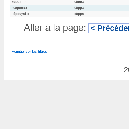
kupœrnẹ
cŭppa
scopurner
cŭppa
côpouyatte
cŭppa
Aller à la page:
< Précéde
Réinitialiser les filtres
2