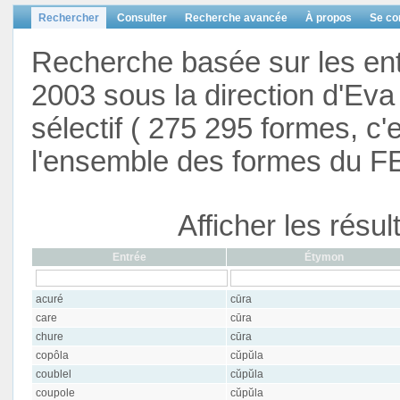
Rechercher
Consulter
Recherche avancée
À propos
Se co
Recherche basée sur les en
2003 sous la direction d'Eva 
sélectif ( 275 295 formes, c'
l'ensemble des formes du F
Afficher les résu
Entrée
Étymon
acuré
cūra
care
cūra
chure
cūra
copôla
cŭpŭla
coublel
cŭpŭla
coupole
cŭpŭla