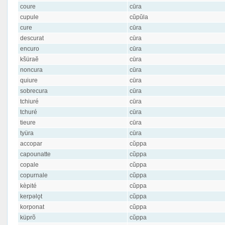
coure
cūra
cupule
cŭpŭla
cure
cūra
descurat
cūra
encuro
cūra
kšüraĕ
cūra
noncura
cūra
quiure
cūra
sobrecura
cūra
tchiuré
cūra
tchuré
cūra
tieure
cūra
tyüra
cūra
accopar
cŭppa
capounatte
cŭppa
copale
cŭppa
copurnale
cŭppa
kèpité
cŭppa
kerpəlǫt
cŭppa
korponat
cŭppa
küprõ
cŭppa