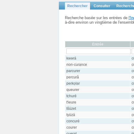
Rechercher
Consulter
Recherch
Recherche basée sur les entrées de
l'
à-dire environ un vingtième de l'ensem
Entrée
kwərá
c
non-curance
c
parcurer
c
percurâ
c
perkọlar
c
queurer
c
tchuré
c
t'ieure
c
tšüzet
c
tyüzá
c
concuré
c
courer
c
cuerat
c