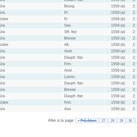
ūra
Bourg.
1558 (a)
2:
ūra
Pr.
1558 (a)
2:
ūrāre
Fr.
1558 (b)
2:
ūra
Sav.
1558 (a)
2:
ūra
SR. frpr.
1558 (a)
2:
ūra
Bresse
1558 (a)
2:
ūrāre
Afr.
1558 (b)
2:
ūra
Aost.
1558 (a)
2:
ūra
Dauph. frpr.
1558 (a)
2:
ūra
Frm.
1558 (a)
2:
ūra
Aost.
1558 (a)
2:
ūra
Lyonn.
1558 (a)
2:
ūra
Dauph. frpr.
1558 (a)
2:
ūra
Bresse
1558 (a)
2:
ūra
Dauph. frpr.
1558 (a)
2:
ūrāre
Frm.
1558 (b)
2:
ūra
Auv.
1558 (a)
2:
Aller à la page:
< Précédent
27
28
29
30