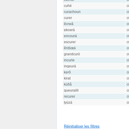
cuhé
c
curachoun
c
curer
c
êcrwâ
c
ẹkoərá
c
encourá
c
escurer
c
ẽntśœá
c
grandcurò
c
incurie
c
inqeurá
c
kerô
c
kirat
c
küδå
c
queurailli
c
recurer
c
tyüzá
c
Réinitialiser les filtres