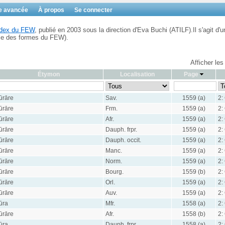
e avancée
À propos
Se connecter
Index du FEW
, publié en 2003 sous la direction d'Eva Buchi (ATILF).Il s'agit d'u
ble des formes du FEW).
Afficher les
Étymon
Localisation
Page
ūrāre
Sav.
1559 (a)
2:
ūrāre
Frm.
1559 (a)
2:
ūrāre
Afr.
1559 (a)
2:
ūrāre
Dauph. frpr.
1559 (a)
2:
ūrāre
Dauph. occit.
1559 (a)
2:
ūrāre
Manc.
1559 (a)
2:
ūrāre
Norm.
1559 (a)
2:
ūrāre
Bourg.
1559 (b)
2:
ūrāre
Orl.
1559 (a)
2:
ūrāre
Auv.
1559 (a)
2:
ūra
Mfr.
1558 (a)
2:
ūrāre
Afr.
1558 (b)
2:
ūra
Dauph. frpr.
1558 (a)
2: