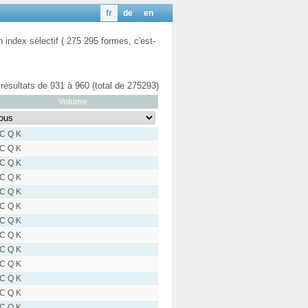
fr
de
en
n index sélectif ( 275 295 formes, c'est-
 résultats de 931 à 960 (total de 275293)
Volume
 C Q K
 C Q K
 C Q K
 C Q K
 C Q K
 C Q K
 C Q K
 C Q K
 C Q K
 C Q K
 C Q K
 C Q K
 C Q K