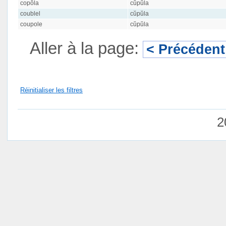
copôla
cŭpŭla
coublel
cŭpŭla
coupole
cŭpŭla
Aller à la page:
< Précédent
Réinitialiser les filtres
2