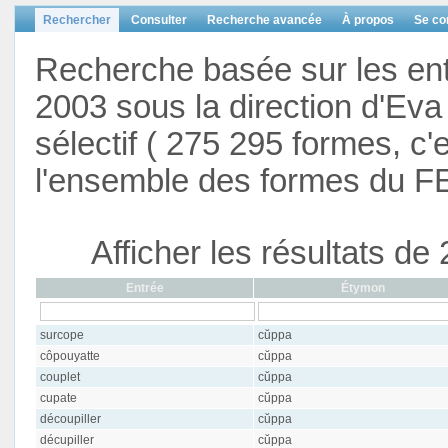
Rechercher
Consulter
Recherche avancée
À propos
Se co
Recherche basée sur les en
2003 sous la direction d'Eva 
sélectif ( 275 295 formes, c'
l'ensemble des formes du F
Afficher les résultats d
Entrée
Étymon
surcope
cŭppa
côpouyatte
cŭppa
couplet
cŭppa
cupate
cŭppa
découpiller
cŭppa
décupiller
cŭppa