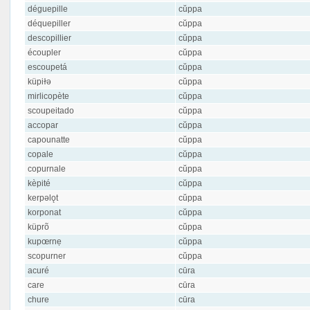
déguepille
cŭppa
déquepiller
cŭppa
descopillier
cŭppa
écoupler
cŭppa
escoupetá
cŭppa
küpiɫə
cŭppa
mirlicopète
cŭppa
scoupeitado
cŭppa
accopar
cŭppa
capounatte
cŭppa
copale
cŭppa
copurnale
cŭppa
kèpité
cŭppa
kerpəlǫt
cŭppa
korponat
cŭppa
küprõ
cŭppa
kupœrnẹ
cŭppa
scopurner
cŭppa
acuré
cūra
care
cūra
chure
cūra