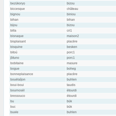
bezükoryọ
bizou
biccesque
château
bignou
biniou
bihan
bihan
bijou
bizou
billa
cri1
bisnaque
maison2
bisplaisant
placēre
bisquine
besken
bitoú
porc1
βituno
porc1
bobitaine
masure
bogue
boheg
bonneplaisance
placēre
bouëlaîjon
buhlen
boui-boui
taudis
bournosél
étourdi
bressouco
étourdi
bu
būk
buc
būk
buəle
buhlen