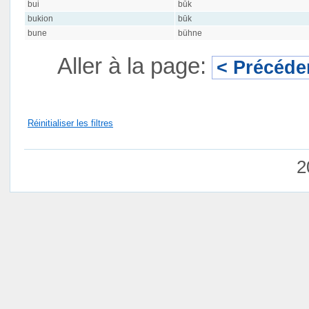
bui
būk
bukion
būk
bune
bühne
Aller à la page:
< Précéde
Réinitialiser les filtres
2