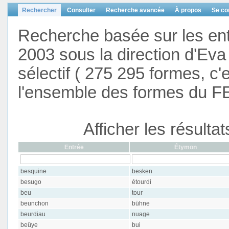
Rechercher
Consulter
Recherche avancée
À propos
Se co
Recherche basée sur les en
2003 sous la direction d'Eva 
sélectif ( 275 295 formes, c'
l'ensemble des formes du F
Afficher les résulta
Entrée
Étymon
besquine
besken
besugo
étourdi
beu
tour
beunchon
bühne
beurdiau
nuage
beûye
bui