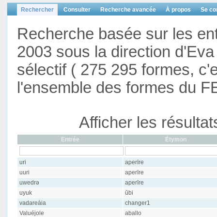
Rechercher
Consulter
Recherche avancée
À propos
Se co
Recherche basée sur les en
2003 sous la direction d'Eva 
sélectif ( 275 295 formes, c'
l'ensemble des formes du F
Afficher les résulta
Entrée
Étymon
uri
aperīre
uuri
aperīre
uwedrə
aperīre
uyuk
ŭbi
vadareàia
changer1
Valuéjole
aballo