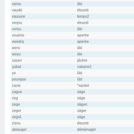
varou
ŭbi
vaudé
étourdi
vausure
temps2
verjou
étourdi
vorou
ŭbi
vouérie
aperīre
vwedra
aperīre
weru
ŭbi
weyu
ŭbi
xazen
jăcēre
χubat
cabane2
ye
ŭbi
yousque
ŭbi
zacle
*sackel
zague
säge
zeg
säge
zege
sägen
zeger
säger
zegră
säge
zizou
étourdi
abiauger
déménager