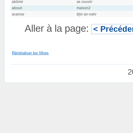
abômir
se couvrir
abouri
maison2
acarnar
āḫir an-nahr
Aller à la page:
< Précéde
Réinitialiser les filtres
2