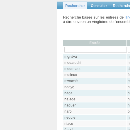
Rechercher
Consulter
Recherch
Recherche basée sur les entrées de
l'
à-dire environ un vingtième de l'ensem
Entrée
mǫrtšya
m
mouardchi
m
mourmaud
c
mutieux
é
mwaché
m
nadyẹ
n
nage
n
naïade
n
naquer
n
náro
p
nèguie
n
niacó
n
ñarká
n