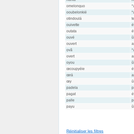
omelonquo
*
ooubelonkié
*
otindoulá
t
ouivette
é
outata
é
ouvé
ŭ
ouvert
a
ọvã
*
overt
a
oyou
ŭ
œcoupyéie
é
œrá
a
œy
ŭ
padela
p
pagat
é
palle
p
payu
ŭ
Réinitialiser les filtres