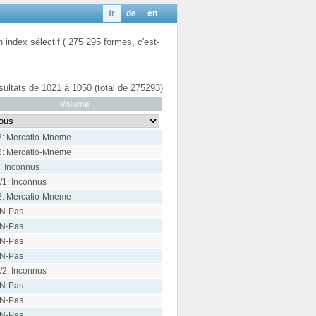
fr
de
en
n index sélectif ( 275 295 formes, c'est-
ésultats de 1021 à 1050 (total de 275293)
Volume
2: Mercatio-Mneme
2: Mercatio-Mneme
: Inconnus
/1: Inconnus
2: Mercatio-Mneme
 N-Pas
 N-Pas
 N-Pas
 N-Pas
/2: Inconnus
 N-Pas
 N-Pas
 N-Pas