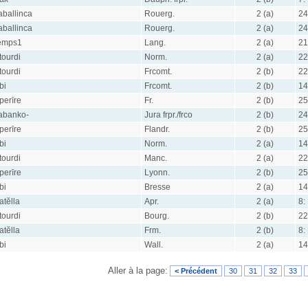
aballinca
Rouerg.
2 (a)
24
aballinca
Rouerg.
2 (a)
24
emps1
Lang.
2 (a)
21
tourdi
Norm.
2 (a)
22
tourdi
Frcomt.
2 (b)
22
bi
Frcomt.
2 (b)
14
perīre
Fr.
2 (b)
25
abanko-
Jura frpr./frco
2 (b)
24
perīre
Flandr.
2 (b)
25
bi
Norm.
2 (a)
14
tourdi
Manc.
2 (a)
22
perīre
Lyonn.
2 (b)
25
bi
Bresse
2 (a)
14
atĕlla
Apr.
2 (a)
8:
tourdi
Bourg.
2 (b)
22
atĕlla
Frm.
2 (b)
8:
bi
Wall.
2 (a)
14
Aller à la page:
< Précédent
30
31
32
33