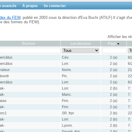
e avancée
À propos
Se connecter
Index du FEW
, publié en 2003 sous la direction d'Eva Buchi (ATILF).Il s'agit d'u
ble des formes du FEW).
Afficher les r
Étymon
Localisation
Page
ercātus
Cév.
2 (a)
6/
ercātus
Lorr.
2 (a)
6/
haleur
Norm.
2 (a)
21
tourdi
Pic.
2 (a)
22
ercātus
Lorr.
2 (a)
6/
ak-
Lorr.
2 (b)
7:
ak-
Manc.
2 (a)
7:
aias
Frm.
2 (a)
7:
ak-
Frm.
2 (a)
7:
orc1
SR. frpr.
2 (b)
22
ak-
Lorr.
2 (b)
7:
ak-
Lyonn.
2 (b)
7:
ak-
Dauph. frpr.
2 (b)
7: