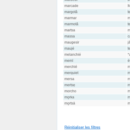
marcade
M
margotâ
t
marmar
m
marmotâ
t
martsa
m
massa
c
maugesir
j
maujé
t
melanchié
*
memī
é
merchié
m
merquiet
m
mersa
m
mertsẹ
m
morcho
m
mǫrka
m
mǫrtsā
m
Réinitialiser les filtres