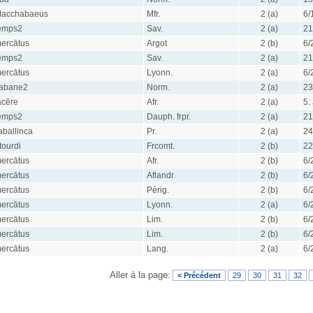
acchabaeus
Mfr.
2 (a)
6/
emps2
Sav.
2 (a)
21
ercātus
Argot
2 (b)
6/
emps2
Sav.
2 (a)
21
ercātus
Lyonn.
2 (a)
6/
abane2
Norm.
2 (a)
23
ăcēre
Afr.
2 (a)
5:
emps2
Dauph. frpr.
2 (a)
21
aballinca
Pr.
2 (a)
24
tourdi
Frcomt.
2 (b)
22
ercātus
Afr.
2 (b)
6/
ercātus
Aflandr.
2 (b)
6/
ercātus
Périg.
2 (b)
6/
ercātus
Lyonn.
2 (a)
6/
ercātus
Lim.
2 (b)
6/
ercātus
Lim.
2 (b)
6/
ercātus
Lang.
2 (a)
6/
Aller à la page:
< Précédent
29
30
31
32