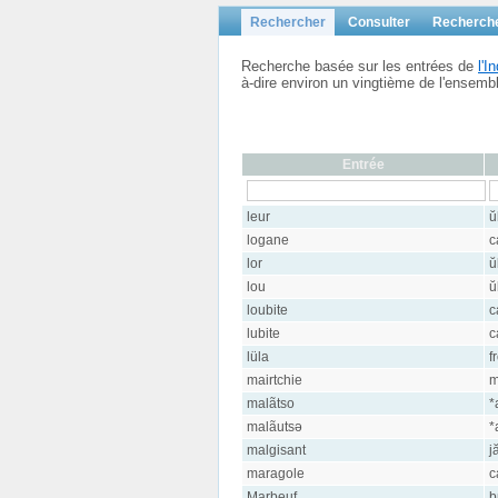
Rechercher
Consulter
Recherch
Recherche basée sur les entrées de
l'
à-dire environ un vingtième de l'ensem
Entrée
leur
ŭ
logane
c
lor
ŭ
lou
ŭ
loubite
c
lubite
c
lüla
f
mairtchie
m
malãtso
*
malãutsə
*
malgisant
j
maragole
c
Marbeuf
b