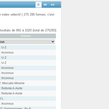
fr
de
en
n index sélectif ( 275 295 formes, c'est-
résultats de 991 à 1020 (total de 275293)
Volume
: U-Z
: Inconnus
: U-Z
: U-Z
: Inconnus
: Inconnus
: Inconnus
2: Mercatio-Mneme
: Refonte A-Aorte
: Refonte A-Aorte
 J L
: Inconnus
/2: Germanismes : Bu-F