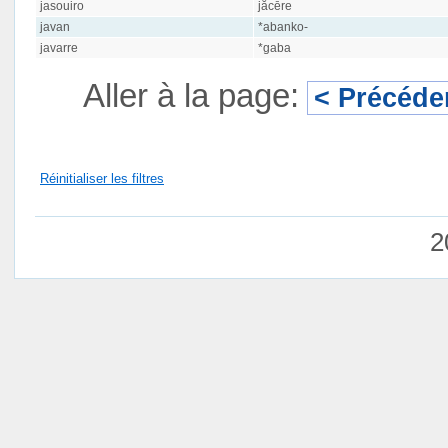
jasouiro
jăcēre
javan
*abanko-
javarre
*gaba
Aller à la page:
< Précéde
Réinitialiser les filtres
2