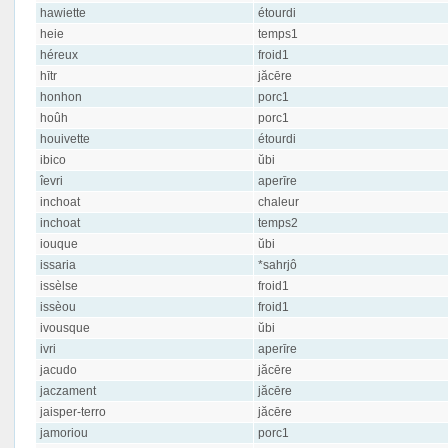
hawiette
étourdi
heie
temps1
héreux
froid1
hītr
jăcēre
honhon
porc1
hoûh
porc1
houivette
étourdi
ibico
ŭbi
îevri
aperīre
inchoat
chaleur
inchoat
temps2
iouque
ŭbi
issaria
*sahrjô
issèlse
froid1
issèou
froid1
ivousque
ŭbi
ivri
aperīre
jacudo
jăcēre
jaczament
jăcēre
jaisper-terro
jăcēre
jamoriou
porc1