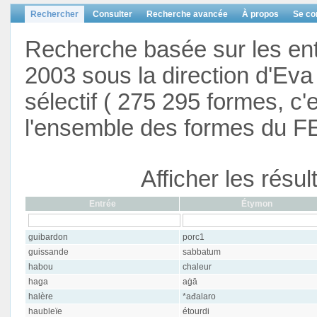
Rechercher
Consulter
Recherche avancée
À propos
Se co
Recherche basée sur les en
2003 sous la direction d'Eva 
sélectif ( 275 295 formes, c'
l'ensemble des formes du F
Afficher les résu
Entrée
Étymon
guibardon
porc1
guissande
sabbatum
habou
chaleur
haga
aġā
halère
*ađalaro
haubleïe
étourdi