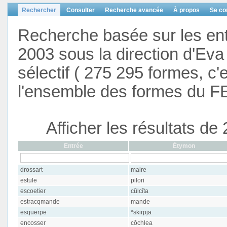
Rechercher
Consulter
Recherche avancée
À propos
Se co
Recherche basée sur les en
2003 sous la direction d'Eva 
sélectif ( 275 295 formes, c'
l'ensemble des formes du F
Afficher les résultats d
Entrée
Étymon
drossart
maire
estule
pilori
escoetier
cŭlcĭta
estracqmande
mande
esquerpe
*skirpja
encosser
cŏchlea