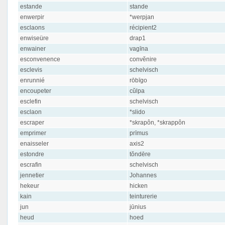
estande
stande
enwerpir
*werpjan
esclaons
récipient2
enwiseüre
drap1
enwainer
vagīna
esconvenence
convĕnire
esclevis
schelvisch
enrunnié
rōbīgo
encoupeter
cŭlpa
esclefin
schelvisch
esclaon
*slido
escraper
*skrapôn, *skrappôn
emprimer
prīmus
enaisseler
axis2
estondre
tŏndēre
escrafin
schelvisch
jennetier
Johannes
hekeur
hicken
kain
teinturerie
jun
jūnius
heud
hoed