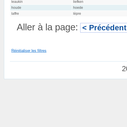
leaukin
liefken
houde
hoede
laffre
lèpre
Aller à la page:
< Précédent
Réinitialiser les filtres
2