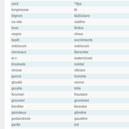
yard
*līga
tongniasse
tē
tôgnon
tŭdĭcŭlare
va-vite
vadĕre
toue
tŏstus
vegne
vīnea
tepêt
excréments
vobiscum
vobiscum
verneaux
Berenike
w-c
watercloset
troubade
soldat
viroise
vībrare
gonce
homme
gloutiè
viorne
gouille
bille
flouman
fraudare
groumer
grommen
frenêtre
fenestra
geindeux
gĕmĕre
godandriole
gaudēre
gerfle
joli