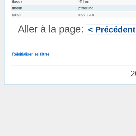
fiasse
*fīdare
fifrelin
pfifferling
gingin
ingĕnium
Aller à la page:
< Précédent
Réinitialiser les filtres
2