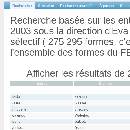
Rechercher
Consulter
Recherche avancée
À propos
Se co
Recherche basée sur les en
2003 sous la direction d'Eva 
sélectif ( 275 295 formes, c'
l'ensemble des formes du F
Afficher les résultats d
Entrée
Étymon
tiolée
catellus
vasre
wasser
trinquelle
trinkgeld
waterloo
Waterloo
tôgner
battre1
vhuissier
ōstium