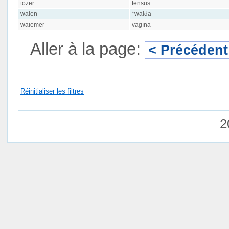
tozer
tēnsus
waien
*waiđa
waiemer
vagīna
Aller à la page:
< Précédent
Réinitialiser les filtres
2