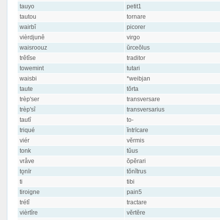
tauyo
petit1
tautou
tornare
wairbî
picorer
vièrdjunê
virgo
waisroouz
ŭrceŏlus
trêtîse
traditor
towemint
tutari
waisbi
*weibjan
taute
tŏrta
trèp'ser
transversare
trèp'sî
transversarius
tautî
to-
triqué
ĭntrīcare
viér
vĕrmis
tonk
tŭus
vråve
ŏpĕrari
tǫnīr
tŏnĭtrus
ti
tibi
tiroigne
pain5
trétî
tractare
vièrtîre
vĕrtĕre