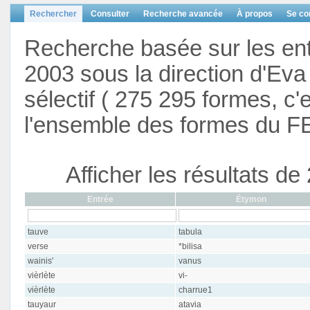
Rechercher
Consulter
Recherche avancée
À propos
Se co
Recherche basée sur les en
2003 sous la direction d'Eva 
sélectif ( 275 295 formes, c'
l'ensemble des formes du F
Afficher les résultats d
Entrée
Étymon
tauve
tabula
verse
*bilisa
wainis'
vanus
vièrlète
vi-
vièrlète
charrue1
tauyaur
atavia