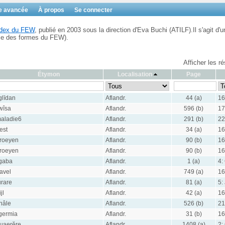
e avancée
À propos
Se connecter
Index du FEW
, publié en 2003 sous la direction d'Eva Buchi (ATILF).Il s'agit d'u
ble des formes du FEW).
Afficher les r
Étymon
Localisation
Page
glīdan
Aflandr.
44 (a)
16
wîsa
Aflandr.
596 (b)
17
aladie6
Aflandr.
291 (b)
22
est
Aflandr.
34 (a)
16
roeyen
Aflandr.
90 (b)
16
roeyen
Aflandr.
90 (b)
16
gaba
Aflandr.
1 (a)
4:
avel
Aflandr.
749 (a)
16
ūrare
Aflandr.
81 (a)
5:
jl
Aflandr.
42 (a)
16
hâle
Aflandr.
526 (b)
21
germia
Aflandr.
31 (b)
16
uaerĕre
Aflandr.
1408 (a)
2: