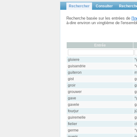
Rechercher
Consulter
Recherch
Recherche basée sur les entrées de
l'
à-dire environ un vingtième de l'ensem
Entrée
gloiere
*
guisandrie
*
guiteron
m
gist
g
groir
g
grouwer
g
gave
*
gavele
g
fourjur
j
guiremelle
gi
fielier
c
germe
*
guerir
q