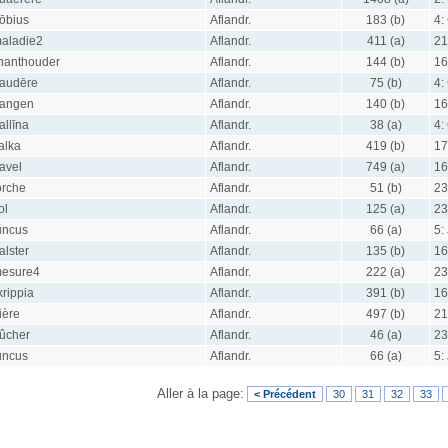
ōbius
Aflandr.
183 (b)
4:
aladie2
Aflandr.
411 (a)
21
hanthouder
Aflandr.
144 (b)
16
audēre
Aflandr.
75 (b)
4:
angen
Aflandr.
140 (b)
16
allīna
Aflandr.
38 (a)
4:
alka
Aflandr.
419 (b)
17
avel
Aflandr.
749 (a)
16
orche
Aflandr.
51 (b)
23
ol
Aflandr.
125 (a)
23
ŭncus
Aflandr.
66 (a)
5:
alster
Aflandr.
135 (b)
16
esure4
Aflandr.
222 (a)
23
krippia
Aflandr.
391 (b)
16
ière
Aflandr.
497 (b)
21
ûcher
Aflandr.
46 (a)
23
ŭncus
Aflandr.
66 (a)
5:
Aller à la page:
< Précédent
30
31
32
33