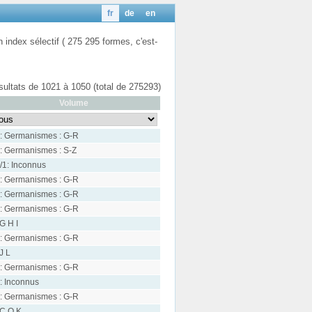
fr
de
en
n index sélectif ( 275 295 formes, c'est-
ésultats de 1021 à 1050 (total de 275293)
Volume
: Germanismes : G-R
: Germanismes : S-Z
/1: Inconnus
: Germanismes : G-R
: Germanismes : G-R
: Germanismes : G-R
 G H I
: Germanismes : G-R
 J L
: Germanismes : G-R
: Inconnus
: Germanismes : G-R
 C Q K