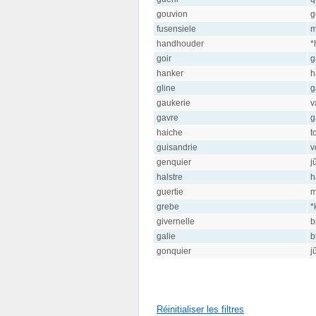
gouvion
g
fusensiele
m
handhouder
*
goir
g
hanker
h
gline
g
gaukerie
v
gavre
g
haiche
t
guisandrie
v
genquier
j
halstre
h
guertie
m
grebe
*
givernelle
b
galie
b
gonquier
j
Réinitialiser les filtres