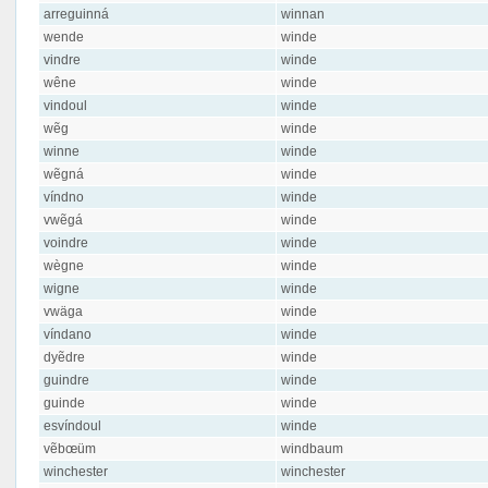
arreguinná
winnan
wende
winde
vindre
winde
wêne
winde
vindoul
winde
wẽg
winde
winne
winde
wẽgná
winde
víndno
winde
vwẽgá
winde
voindre
winde
wègne
winde
wigne
winde
vwäga
winde
víndano
winde
dyẽdre
winde
guindre
winde
guinde
winde
esvíndoul
winde
vẽbœüm
windbaum
winchester
winchester