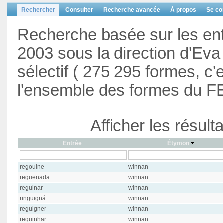
Rechercher
Consulter
Recherche avancée
À propos
Se co
Recherche basée sur les en
2003 sous la direction d'Eva 
sélectif ( 275 295 formes, c'
l'ensemble des formes du F
Afficher les résul
Entrée
Étymon
regouine
winnan
reguenada
winnan
reguinar
winnan
ringuigná
winnan
reguigner
winnan
requinhar
winnan