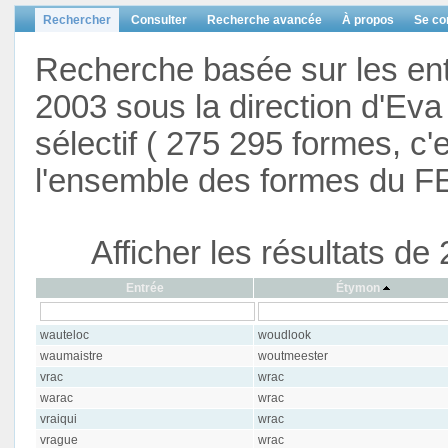
Rechercher
Consulter
Recherche avancée
À propos
Se co
Recherche basée sur les en
2003 sous la direction d'Eva 
sélectif ( 275 295 formes, c'
l'ensemble des formes du F
Afficher les résultats d
Entrée
Étymon
wauteloc
woudlook
waumaistre
woutmeester
vrac
wrac
warac
wrac
vraiqui
wrac
vrague
wrac