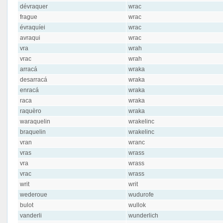
dévraquer
wrac
frague
wrac
évraquíei
wrac
avraqui
wrac
vra
wrah
vrac
wrah
arracá
wraka
desarracá
wraka
enracá
wraka
raca
wraka
raquèro
wraka
waraquelin
wrakelinc
braquelin
wrakelinc
vran
wranc
vras
wrass
vra
wrass
vrac
wrass
writ
writ
wederoue
wudurofe
bulot
wullok
vanderli
wunderlich