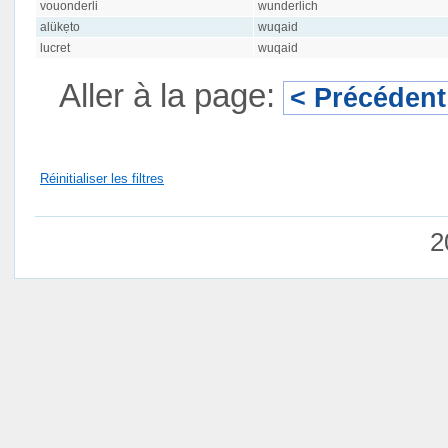
vouonderli
wunderlich
alükẹto
wuqaid
lucret
wuqaid
Aller à la page:
< Précédent
Réinitialiser les filtres
2